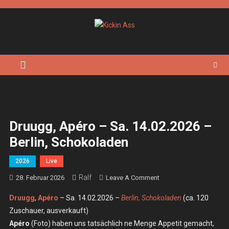
Skip
to
content
Kickin Ass
Das Underground Rock Online Magazin
Druugg, Apéro – Sa. 14.02.2026 –
Berlin, Schokoladen
2026
Live
Ralf
On
28. Februar 2026
Leave A Comment
Druugg,
Druugg
,
Apéro
– Sa. 14.02.2026 –
Berlin, Schokoladen
(ca. 120
Apéro
Zuschauer, ausverkauft)
–
Apéro
(Foto) haben uns tatsächlich ne Menge Appetit gemacht,
Sa.