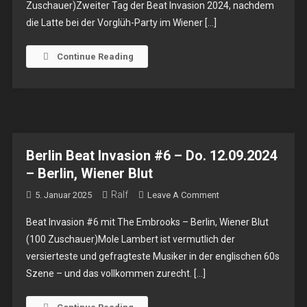
Zuschauer)Zweiter Tag der Beat Invasion 2024, nachdem
#6
die Latte bei der Vorglüh-Party im Wiener […]
–
Fr.
13.09.2024
Continue Reading
–
Berlin,
Quasimodo
Berlin Beat Invasion #6 – Do. 12.09.2024
– Berlin, Wiener Blut
Ralf
On
5. Januar 2025
Leave A Comment
Berlin
Beat Invasion #6 mit The Embrooks – Berlin, Wiener Blut
Beat
(100 Zuschauer)Mole Lambert ist vermutlich der
Invasion
versierteste und gefragteste Musiker in der englischen 60s
#6
Szene – und das vollkommen zurecht. […]
–
Do.
12.09.2024