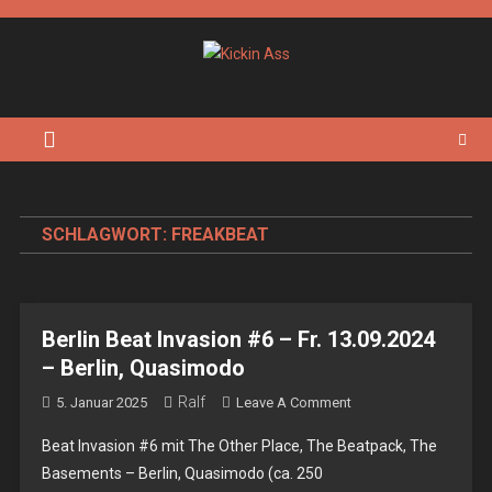
Skip
to
content
Kickin Ass
Das Underground Rock Online Magazin
SCHLAGWORT:
FREAKBEAT
Berlin Beat Invasion #6 – Fr. 13.09.2024
– Berlin, Quasimodo
Ralf
On
5. Januar 2025
Leave A Comment
Berlin
Beat Invasion #6 mit The Other Place, The Beatpack, The
Beat
Basements – Berlin, Quasimodo (ca. 250
Invasion