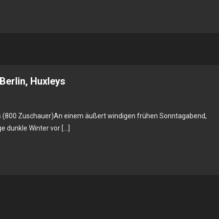
.2025
,
eys
Berlin, Huxleys
eys (800 Zuschauer)An einem äußert windigen frühen Sonntagabend,
e dunkle Winter vor […]
24