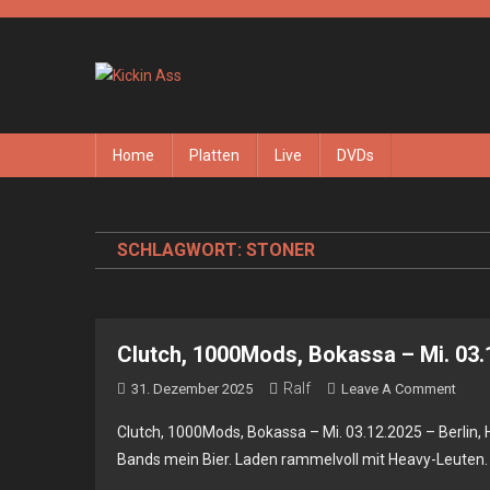
Skip
to
content
Kickin Ass
Das Underground Rock Online Magazin
Home
Platten
Live
DVDs
SCHLAGWORT:
STONER
Clutch, 1000Mods, Bokassa – Mi. 03.1
Ralf
On
31. Dezember 2025
Leave A Comment
Clutc
Clutch, 1000Mods, Bokassa – Mi. 03.12.2025 – Berlin,
1000
Bands mein Bier. Laden rammelvoll mit Heavy-Leuten.
Boka
–