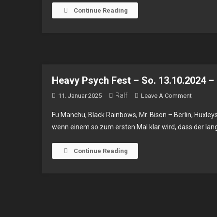
Continue Reading
Mi.
03.12
–
Berlin
Huxl
Heavy Psych Fest – So. 13.10.2024 – 
Ralf
On
11. Januar 2025
Leave A Comment
Heavy
Fu Manchu, Black Rainbows, Mr. Bison – Berlin, Huxl
Psych
wenn einem so zum ersten Mal klar wird, dass der lang
Fest
–
Continue Reading
So.
13.10.20
–
Berlin,
Huxleys