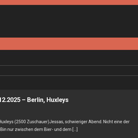
2.2025 – Berlin, Huxleys
h,
 Huxleys (2500 Zuschauer)Jessas, schwieriger Abend. Nicht eine der
Mods,
 Bin nur zwischen dem Bier- und dem […]
ssa