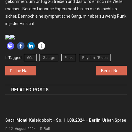
gekommen, um Unfug zu treiben und das wird er noch ne Weile
machen. Bei den Liquorice Experiment bin ich mir da nicht so
sicher. Dennoch eine symphatische Gang, mir aber zu wenig Punk
in jeder Hinsicht.
Tagged
60s
Garage
Punk
Rhythm'n'Blues
Beitragsnavigation
The Flaming Lips – Do. 05.06.2025 – Berlin, Tempodrom
Berlin, Neue Zukunft
RELATED POSTS
Sacri Monti, Kaleidobolt – So. 11.08.2024 – Berlin, Urban Spree
12. August 2024
Ralf