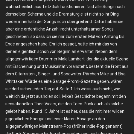
wahrscheinlich aus. Letztlich funktionieren fast alle Songs nach
demselben Schema und die Dramaturgie ist nicht so ihr Ding,
weder innerhalb der Songs noch übergreifend. Dafür haben sie
aber eine ordentliche Anzahl recht unterhaltsamer Songs
geschrieben, so dass ich sie mir zum ersten Mal von Anfang bis
Ende angesehen habe. Ehrlich gesagt, hatte ich mir das von
denen eigentlich schon von Beginn an erwartet. Neben dem
allgegenwärtigen Drummer Mole Lambert, der die aktuelle Szene
mit Erscheinung und Musikalität voransteht, besteht die Front aus
dem Gitarristen-, Singer- und Songwriter-Pärchen Mike und Elsa
Whittaker. Würde es eine Garage-Promi-Gazette geben, wären
sie dort sicher jeden Tag auf Seite 1. Ich weiss auch nicht, wie
weit ich da jetzt ausholen soll. Mike’s Geschichte begann mit den
sensationellen Thee Vicars, die den Teen-Punk auch als solche
gelebt haben. Rund 15 Jahre ist es her, dass die mit ihrer wilden
jugendlichen Energie und einer klaren Absage an den
allgegenwärtigen Mainstream-Pop (früher Indie-Pop genannt)
die Punk-Szene von hinten überrannten und auch den ganzen