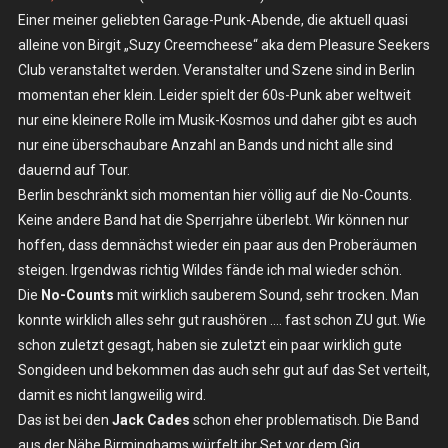
Einer meiner geliebten Garage-Punk-Abende, die aktuell quasi
The
alleine von Birgit „Suzy Creemcheese“ aka dem Pleasure Seekers
Jack
Cades,
Club veranstaltet werden. Veranstalter und Szene sind in Berlin
The
momentan eher klein. Leider spielt der 60s-Punk aber weltweit
No-
nur eine kleinere Rolle im Musik-Kosmos und daher gibt es auch
Counts
nur eine überschaubare Anzahl an Bands und nicht alle sind
–
dauernd auf Tour.
Sa.
Berlin beschränkt sich momentan hier völlig auf die No-Counts.
09.03.2024
Keine andere Band hat die Sperrjahre überlebt. Wir können nur
–
hoffen, dass demnächst wieder ein paar aus den Proberäumen
Berlin,
steigen. Irgendwas richtig Wildes fände ich mal wieder schön.
Wild
Die
No-Counts
mit wirklich sauberem Sound, sehr trocken. Man
At
konnte wirklich alles sehr gut raushören …. fast schon ZU gut. Wie
Heart
schon zuletzt gesagt, haben sie zuletzt ein paar wirklich gute
Songideen und bekommen das auch sehr gut auf das Set verteilt,
damit es nicht langweilig wird.
Das ist bei den
Jack Cades
schon eher problematisch. Die Band
aus der Nähe Birminghams würfelt ihr Set vor dem Gig