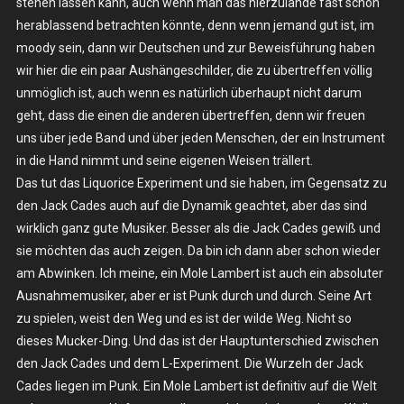
stehen lassen kann, auch wenn man das hierzulande fast schon
herablassend betrachten könnte, denn wenn jemand gut ist, im
moody sein, dann wir Deutschen und zur Beweisführung haben
wir hier die ein paar Aushängeschilder, die zu übertreffen völlig
unmöglich ist, auch wenn es natürlich überhaupt nicht darum
geht, dass die einen die anderen übertreffen, denn wir freuen
uns über jede Band und über jeden Menschen, der ein Instrument
in die Hand nimmt und seine eigenen Weisen trällert.
Das tut das Liquorice Experiment und sie haben, im Gegensatz zu
den Jack Cades auch auf die Dynamik geachtet, aber das sind
wirklich ganz gute Musiker. Besser als die Jack Cades gewiß und
sie möchten das auch zeigen. Da bin ich dann aber schon wieder
am Abwinken. Ich meine, ein Mole Lambert ist auch ein absoluter
Ausnahmemusiker, aber er ist Punk durch und durch. Seine Art
zu spielen, weist den Weg und es ist der wilde Weg. Nicht so
dieses Mucker-Ding. Und das ist der Hauptunterschied zwischen
den Jack Cades und dem L-Experiment. Die Wurzeln der Jack
Cades liegen im Punk. Ein Mole Lambert ist definitiv auf die Welt