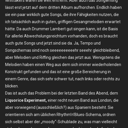
Whittakers waren sie weit entfernt. Aber auch das Songwriting
lässt erst jetzt auf dem dritten Album aufhorchen. Endlich haben
sie ein paar wirklich gute Songs, die ihre Fähigkeiten nutzen, die
ich tatsächlich auch in guten, griffigen Gesangmelodien erwartet
hätte. Da auch Drummer Lambert gut singen kann, ist die Basis
für allerlei Abwechslungsreichtum vorhanden, doch es braucht
auch gute Songs und jetzt sind sie da. Ja, Tempo und
Songschemas sind noch seeeeeeeeeehr seeehr gleichbleibend,
aber Melodien und Riffing gleichen das jetzt aus. Wenigstens die
Melodien haben einen Weg aus dem sich immer wiederholenden
Konstrukt gefunden und das ist eine große Bereicherung in
einem Genre, das sich sehr schwer tut, nach links oder rechts zu
blicken.
Das ist auch das Problem bei der letzten Band des Abend, dem
Liquorice Experiment,
einer recht neuen Band aus London, die
aber vorwiegend (ausschließlich?) aus Spaniern besteht. Sie
orientieren sich am üblichen Rhythm’n’Blues-Schema, ordnen
sich selbst aber der „moody“-Schublade zu, was man vielleicht