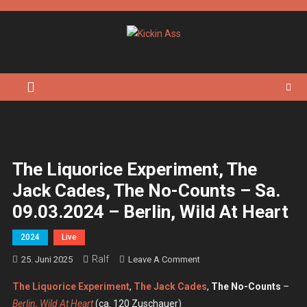
Skip
to
content
Kickin Ass
Das Underground Rock Online Magazin
The Liquorice Experiment, The
Jack Cades, The No-Counts – Sa.
09.03.2024 – Berlin, Wild At Heart
2024
Live
Ralf
On
25. Juni 2025
Leave A Comment
The
The Liquorice Experiment
,
The Jack Cades
,
The No-Counts
–
Liquorice
Berlin, Wild At Heart
(ca. 120 Zuschauer)
Experiment,