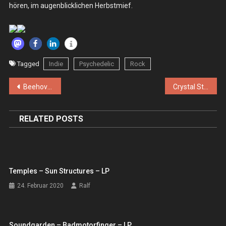
hören, im augenblicklichen Herbstmief.
Tagged
Indie
Psychedelic
Rock
Beitragsnavigation
Beehover, Horn of the Rhino, Conny Ochs – Di. 12.11.2013 – Köln, Sonic Ballroom
Crystal Stilts – Do. 21.11.2013 – Köln, King Georg
RELATED POSTS
Temples – Sun Structures – LP
24. Februar 2020
Ralf
Soundgarden – Badmotorfinger – LP