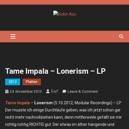
Skip
to
content
Kickin Ass
Das Underground Rock Online Magazin
Tame Impala – Lonerism – LP
2012
Platten
Ralf
On
24. November 2013
Leave A Comment
Tame
Tame Impala
–
Lonerism
(5.10.2012, Modular Recordings) – LP
Impala
Der musste ich einige Durchläufe geben, was ich jetzt schon gar
–
nicht mehr nachvollziehen kann, denn mittlerweile gefällt sie mir
Lonerism
richtig richtig RICHTIG gut. Der etwas im äther hängende und
–