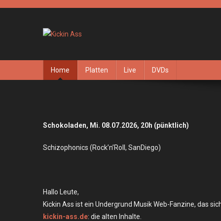
Skip
to
content
Kickin Ass
Das Underground Rock Online Magazin
Home
Platten
Live
DVDs
Schokoladen, Mi. 08.07.2026, 20h (pünktlich)
Schizophonics (Rock’n’Roll, SanDiego)
Hallo Leute,
Kickin Ass ist ein Undergrund Musik Web-Fanzine, das sich 
kickin-ass.de
: die alten Inhalte.