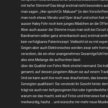
Plain
mit tiefer Stimme!! Das klingt erstmal nicht besonders aufr
Speech
man sagen: „Hier spricht Dr. Mabuse!“ (in den Vorschriften
–
man noch etwas Vibrato und Oper drauf und schon hat 
LP
ausser Haley Fohr noch kein junges Mädchen an die Öffen
Aber auch ausser der Stimme muss man sich bei Circuit d
Bandnamen selber ganz amerikanisch aus) erstmal einfind
kein verfolgbares Patentrezept. Vielleicht ist es mit exp
Geigen aber auch Elektronisches werden zwar sehr homog
verwoben, die ein eher unangenehmes Gesamtgefühl hinte
also eine Melange die aufhorchen lässt.
über die Qualität von Fohrs Werk streitet niemand. Die In
genannt, auf dessen jüngstem Album sie auf einem Track
Und sie kann auch live noch was draufsetzen, das beweist,
Geneigten qualifiziert: Sie versteckt ihr Gesicht hinter 
trägt sie auch nen tiefgezogenen Hut oder irgendwelche 
warum sie das macht, weil auf Fotos und Interviews hat si
merkwürdig, hachz … und wünsche mir mehr neue Musiker, 