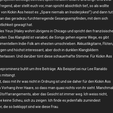
egend, aber stellt euch vor, man spricht absichtlich tief, so als wollte
 von Kickin Ass heisst es: „Spare niemals an Insiderjokes!“) und dann tut
man das geradezu furchterregende Gesangsempfinden, mit dem sich
tlichkeit gewagt hat.
es Yeux (Haley wohnt übrigens in Chicago und spricht den französisch
en. Das Klangbild ist variabel, die Songs gehen eigene Wege, es gibt
erimentellem Indie-Folk am ehesten umschrieben. Akkustikgitarre, Flöten
en und höchst interessant, aber doch in dunklen Klangbildern
rlassen. Und darüber tönt diese schauerhafte Stimme. Für Kickin Ass
dieprominenz buhlt um ihre Beiträge. Als Beispiel sei nur Lee Ranaldo
 mitsingt.
 dass mit ihr was nicht in Ordnung ist und sie daher für den Kickin Ass
dem Vorhang ihrer Haare, so dass man quasi nichts von ihr sieht. Manchma
Stoffarrangements, aber das Gesicht ist immer weg. Ich weiss nicht,
e keine Scheu, sich zu zeigen. Ich finde es jedenfalls zumindest
die so bekloppt sind wie diese Frau.