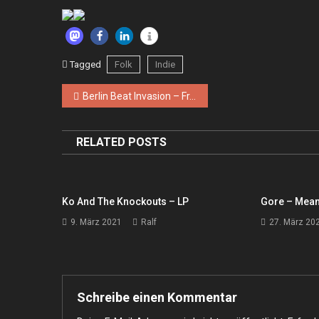
Tagged
Folk
Indie
Beitragsnavigation
Berlin Beat Invasion – Fr. 06.09. / Sa. 07.09.2019, Berlin – Marie Antoinette
RELATED POSTS
Ko And The Knockouts – LP
Gore – Mean
9. März 2021
Ralf
27. März 20
Schreibe einen Kommentar