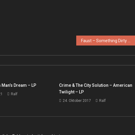
Faust – Something Dirty – LP
 Man’s Dream – LP
Crime & The City Solution – American
Twilight – LP
21
Ralf
24. Oktober 2017
Ralf