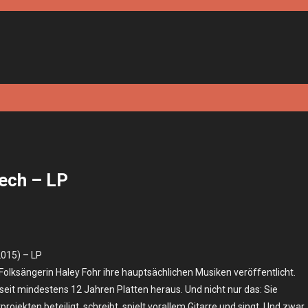
eech – LP
2015) – LP
Folksängerin Haley Fohr ihre hauptsächlichen Musiken veröffentlicht.
 seit mindestens 12 Jahren Platten heraus. Und nicht nur das: Sie
ojekten beteiligt, schreibt, spielt vorallem Gitarre und singt. Und zwar