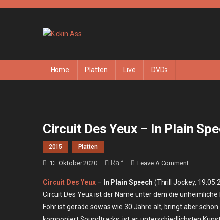
Skip
to
content
Kickin Ass
Das Underground Rock Online Magazin
Home
Platten
Live
DVDs
Circuit Des Yeux – In Plain Sp
2015
Platten
Ralf
On
13. Oktober 2020
Leave A Comment
Circuit
Circuit Des Yeux
–
In Plain Speech
(Thrill Jockey, 19.05.
Des
Circuit Des Yeux ist der Name unter dem die unheimliche 
Yeux
Fohr ist gerade sowas wie 30 Jahre alt, bringt aber schon
–
komponiert Soundtracks, ist an unterschiedlichsten Kunstpr
In