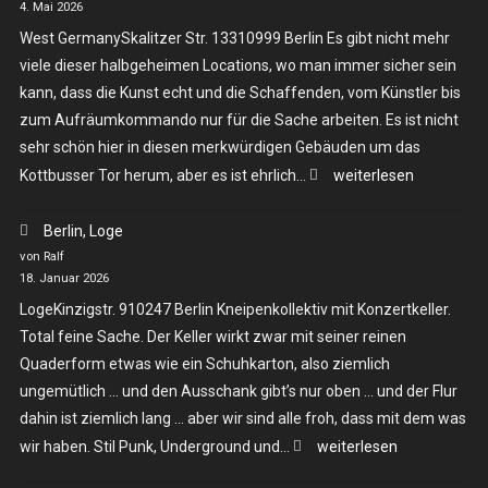
4. Mai 2026
West GermanySkalitzer Str. 13310999 Berlin Es gibt nicht mehr
viele dieser halbgeheimen Locations, wo man immer sicher sein
kann, dass die Kunst echt und die Schaffenden, vom Künstler bis
zum Aufräumkommando nur für die Sache arbeiten. Es ist nicht
sehr schön hier in diesen merkwürdigen Gebäuden um das
Berlin,
Kottbusser Tor herum, aber es ist ehrlich…
weiterlesen
West
Berlin, Loge
Germany
von Ralf
18. Januar 2026
LogeKinzigstr. 910247 Berlin Kneipenkollektiv mit Konzertkeller.
Total feine Sache. Der Keller wirkt zwar mit seiner reinen
Quaderform etwas wie ein Schuhkarton, also ziemlich
ungemütlich … und den Ausschank gibt’s nur oben … und der Flur
dahin ist ziemlich lang … aber wir sind alle froh, dass mit dem was
Berlin,
wir haben. Stil Punk, Underground und…
weiterlesen
Loge