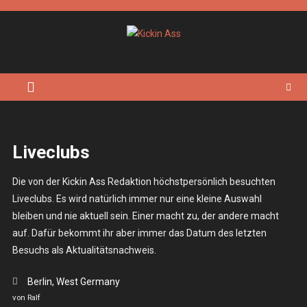
Skip
to
content
Kickin Ass
Das Underground Rock Online Magazin
Liveclubs
Die von der Kickin Ass Redaktion höchstpersönlich besuchten
Liveclubs. Es wird natürlich immer nur eine kleine Auswahl
bleiben und nie aktuell sein. Einer macht zu, der andere macht
auf. Dafür bekommt ihr aber immer das Datum des letzten
Besuchs als Aktualitätsnachweis.
Berlin, West Germany
von Ralf