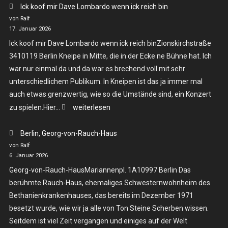
Ick koof mir Dave Lombardo wenn ick reich bin
von Ralf
17. Januar 2026
Ick koof mir Dave Lombardo wenn ick reich binZionskirchstraße
3410119 Berlin Kneipe in Mitte, die in der Ecke ne Bühne hat. Ich
war nur einmal da und da war es brechend voll mit sehr
unterschiedlichem Publikum. In Kneipen ist das ja immer mal
auch etwas grenzwertig, wie so die Umstände sind, ein Konzert
Ick
zu spielen.Hier…
weiterlesen
koof
Berlin, Georg-von-Rauch-Haus
mir
von Ralf
Dave
6. Januar 2026
Lombardo
Georg-von-Rauch-HausMariannenpl. 1A10997 Berlin Das
wenn
berühmte Rauch-Haus, ehemaliges Schwesternwohnheim des
ick
Bethanienkrankenhauses, das bereits im Dezember 1971
reich
besetzt wurde, wie wir ja alle von Ton Steine Scherben wissen.
bin
Seitdem ist viel Zeit vergangen und einiges auf der Welt