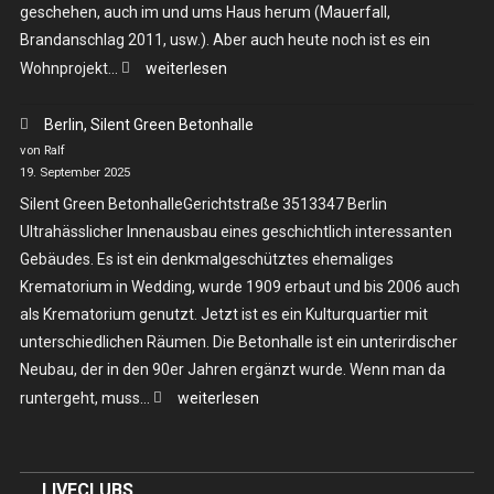
geschehen, auch im und ums Haus herum (Mauerfall,
Brandanschlag 2011, usw.). Aber auch heute noch ist es ein
Berlin,
Wohnprojekt…
weiterlesen
Georg-
Berlin, Silent Green Betonhalle
von-
von Ralf
Rauch-
19. September 2025
Haus
Silent Green BetonhalleGerichtstraße 3513347 Berlin
Ultrahässlicher Innenausbau eines geschichtlich interessanten
Gebäudes. Es ist ein denkmalgeschütztes ehemaliges
Krematorium in Wedding, wurde 1909 erbaut und bis 2006 auch
als Krematorium genutzt. Jetzt ist es ein Kulturquartier mit
unterschiedlichen Räumen. Die Betonhalle ist ein unterirdischer
Neubau, der in den 90er Jahren ergänzt wurde. Wenn man da
Berlin,
runtergeht, muss…
weiterlesen
Silent
Green
Betonhalle
LIVECLUBS