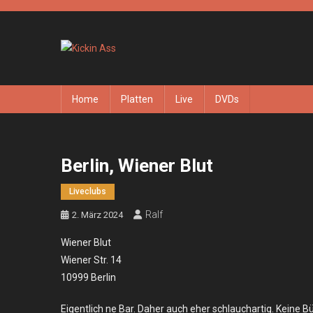
Skip
to
content
Kickin Ass
Das Underground Rock Online Magazin
Home
Platten
Live
DVDs
Berlin, Wiener Blut
Liveclubs
Ralf
2. März 2024
Wiener Blut
Wiener Str. 14
10999 Berlin
Eigentlich ne Bar. Daher auch eher schlauchartig. Keine 