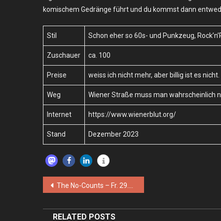
komischem Gedränge führt und du kommst dann entweder 
Stil
Schon eher so 60s- und Punkzeug, Rock’n’
Zuschauer
ca. 100
Preise
weiss ich nicht mehr, aber billig ist es nicht.
Weg
Wiener Straße muss man wahrscheinlich 
Internet
https://www.wienerblut.org/
Stand
Dezember 2023
Beitragsnavigation
The No-Counts – Fr. 29.12.2023 – Berlin, Wiener Blut
RELATED POSTS