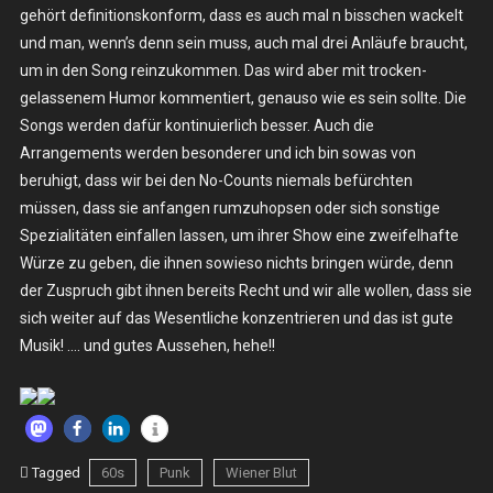
gehört definitionskonform, dass es auch mal n bisschen wackelt
Fr.
29.12.2023
und man, wenn’s denn sein muss, auch mal drei Anläufe braucht,
–
um in den Song reinzukommen. Das wird aber mit trocken-
Berlin,
gelassenem Humor kommentiert, genauso wie es sein sollte. Die
Wiener
Songs werden dafür kontinuierlich besser. Auch die
Blut
Arrangements werden besonderer und ich bin sowas von
beruhigt, dass wir bei den No-Counts niemals befürchten
müssen, dass sie anfangen rumzuhopsen oder sich sonstige
Spezialitäten einfallen lassen, um ihrer Show eine zweifelhafte
Würze zu geben, die ihnen sowieso nichts bringen würde, denn
der Zuspruch gibt ihnen bereits Recht und wir alle wollen, dass sie
sich weiter auf das Wesentliche konzentrieren und das ist gute
Musik! …. und gutes Aussehen, hehe!!
Tagged
60s
Punk
Wiener Blut