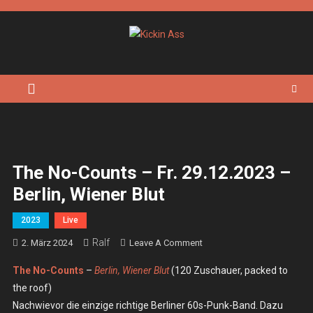
Skip
to
content
Kickin Ass
Das Underground Rock Online Magazin
The No-Counts – Fr. 29.12.2023 –
Berlin, Wiener Blut
2023
Live
Ralf
On
2. März 2024
Leave A Comment
The
The No-Counts
–
Berlin, Wiener Blut
(120 Zuschauer, packed to
No-
the roof)
Counts
Nachwievor die einzige richtige Berliner 60s-Punk-Band. Dazu
–