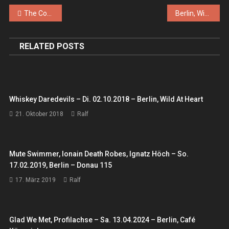
Beitragsnavigation
The Courettes – Do., 22.02.2024 – Berlin, Lido
Berlin, Wiener Blut
RELATED POSTS
Whiskey Daredevils – Di. 02.10.2018 – Berlin, Wild At Heart
21. Oktober 2018
Ralf
Mute Swimmer, Ionain Death Robes, Ignatz Höch – So.
17.02.2019, Berlin – Donau 115
17. März 2019
Ralf
Glad We Met, Profilachse – Sa. 13.04.2024 – Berlin, Café