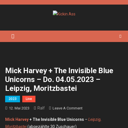
Skip
to
content
Kickin Ass
Das Underground Rock Online Magazin
Mick Harvey + The Invisible Blue
Unicorns – Do. 04.05.2023 –
Leipzig, Moritzbastei
2023
Live
Ralf
On
12. Mai 2023
Leave A Comment
Mick
Mick Harvey
+ The Invisible Blue Unicorns
–
Leipzig,
Harvey
Moritzbastei
(abgezählte 30 Zuschauer)
+