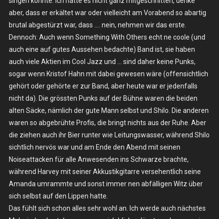
singen könnte. Ich hatte es nicht ganz mitgeschnitten, denke
aber, dass er erkältet war oder vielleicht am Vorabend so abartig
brutal abgestürzt war, dass …. nein, nehmen wir das erste.
Dennoch: Auch wenn Something With Others echt ne coole (und
auch eine auf gutes Aussehen bedachte) Band ist, sie haben
auch viele Aktien im Cool Jazz und … sind daher keine Punks,
sogar wenn Kristof Hahn mit dabei gewesen wäre (offensichtlich
gehört oder gehörte er zur Band, aber heute war er jedenfalls
nicht da). Die grössten Punks auf der Bühne waren die beiden
alten Säcke, nämlich der gute Mann selbst und Shilo. Die anderen
waren so abgebrühte Profis, die bringt nichts aus der Ruhe. Aber
die ziehen auch ihr Bier runter wie Leitungswasser, während Shilo
sichtlich nervös war und am Ende den Abend mit seinen
Noiseattacken für alle Anwesenden ins Schwarze brachte,
während Harvey mit seiner Akkustikgitarre versehentlich seine
Amanda umrammte und sonst immer nen abfälligen Witz über
sich selbst auf den Lippen hatte.
Das fühlt sich schon alles sehr wohl an. Ich werde auch nächstes