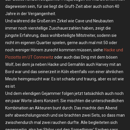
dagewesen sein, für sie liegt die Gruft-Zeit aber auch schon 40
Jahre in der Vergangenheit.
Und während die Großen im Zirkel wie Cave und Neubauten
immer noch vierstellige Zuschauerzahlen haben, zeigt die
jüngste Erfahrung, dass wohlbeteiligte Mitstreiter, sodenn sie
nicht im eigenen Quartier spielen, gerne auch mal mit 50 oder
noch weniger Hörern zurecht kommen müssen, siehe
Hacke und
Picciotto im UT Connewitz
oder auch das Ding mit dem bösen
Wolf, bei dem ja neben Hacke und Gemahlin auch Harvey mit an
Bord war und das seinerzeit in Köln ebenfalls von einer ähnlichen
Meute heimgesucht war. Es ist schade und traurig, aber es ist wie
es ist.
Und dem elendigen Gejammer folgen jetzt tatsächlich auch noch
ein paar Worte übers Konzert. Sie mischten die unterschiedlichen
Kombination an Akteuren bunt durch. Das machte den Abend
sehr abwechslungsreich und sie brachten zwei Sets, so dass man
zwischendurch mal zwei rauchen durfte. Alle begleiteten sich
gegenseitig, also bei Shilos und den Somethings‘ Sachen sass