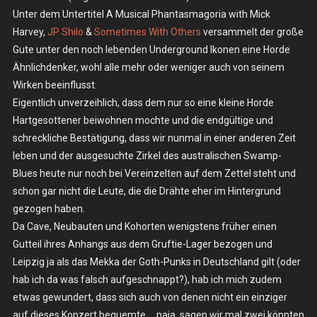
Unter dem Untertitel A Musical Phantasmagoria with Mick
The
Harvey,
JP Shilo
&
Sometimes With Others
versammelt der große
Invisible
Blue
Gute unter den noch lebenden Underground Ikonen eine Horde
Unicorns
Ähnlichdenker, wohl alle mehr oder weniger auch von seinem
–
Wirken beeinflusst.
Do.
Eigentlich unverzeihlich, dass dem nur so eine kleine Horde
04.05.2023
Hartgesottener beiwohnen mochte und die endgültige und
–
schreckliche Bestätigung, dass wir nunmal in einer anderen Zeit
Leipzig,
leben und der ausgesuchte Zirkel des australischen Swamp-
Moritzbastei
Blues heute nur noch bei Vereinzelten auf dem Zettel steht und
schon gar nicht die Leute, die die Drähte eher im Hintergrund
gezogen haben.
Da Cave, Neubauten und Kohorten wenigstens früher einen
Gutteil ihres Anhangs aus dem Gruftie-Lager bezogen und
Leipzig ja als das Mekka der Goth-Punks in Deutschland gilt (oder
hab ich da was falsch aufgeschnappt?), hab ich mich zudem
etwas gewundert, dass sich auch von denen nicht ein einziger
auf dieses Konzert bequemte … naja, sagen wir mal zwei könnten