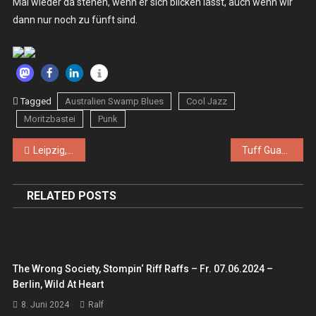
Mal wieder da stehen, wenn er sich blicken lässt, auch wenn wir
dann nur noch zu fünft sind.
Tagged
Australien Swamp Blues
Cool Jazz
Moritzbastei
Punk
Beitragsnavigation
Leipzig, Moritzbastei
Tuff Guac, Highway Patrol, Poky – Sa. 19.11.2022 – Leipzig, G16
RELATED POSTS
The Wrong Society, Stompin‘ Riff Raffs – Fr. 07.06.2024 –
Berlin, Wild At Heart
8. Juni 2024
Ralf