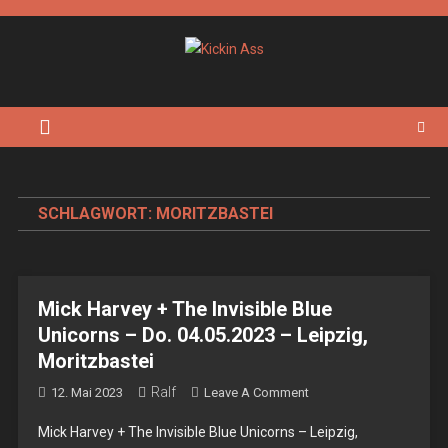
Skip
to
content
Kickin Ass
Das Underground Rock Online Magazin
SCHLAGWORT:
MORITZBASTEI
Mick Harvey + The Invisible Blue
Unicorns – Do. 04.05.2023 – Leipzig,
Moritzbastei
Ralf
On
12. Mai 2023
Leave A Comment
Mick
Mick Harvey + The Invisible Blue Unicorns – Leipzig,
Harvey