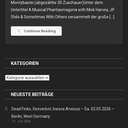
Moritzbastei (abgezählte 30 Zuschauer)Unter dem
+
Untertitel A Musical Phantasmagoria with Mick Harvey, JP
The
Shilo & Sometimes With Others versammelt der große […]
Invisible
Blue
Unicorns
Continue Reading
–
Do.
04.05.2023
–
KATEGORIEN
Leipzig,
Moritzbastei
Kategorien
NEUESTE BEITRÄGE
Dead Finks, Sexverbot, Inessa Anxious – Sa. 02.05.2026 –
Berlin, West Germany
11. Juli 2026