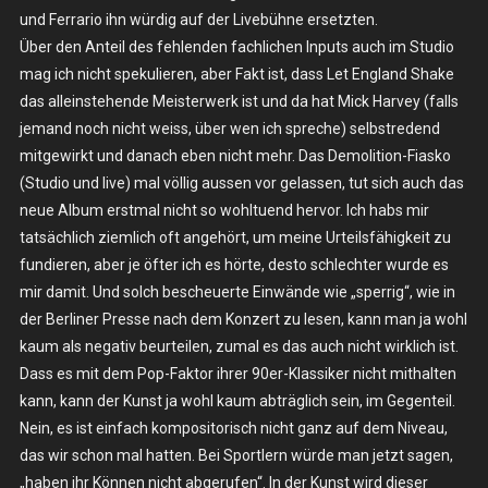
und Ferrario ihn würdig auf der Livebühne ersetzten.
Über den Anteil des fehlenden fachlichen Inputs auch im Studio
mag ich nicht spekulieren, aber Fakt ist, dass Let England Shake
das alleinstehende Meisterwerk ist und da hat Mick Harvey (falls
jemand noch nicht weiss, über wen ich spreche) selbstredend
mitgewirkt und danach eben nicht mehr. Das Demolition-Fiasko
(Studio und live) mal völlig aussen vor gelassen, tut sich auch das
neue Album erstmal nicht so wohltuend hervor. Ich habs mir
tatsächlich ziemlich oft angehört, um meine Urteilsfähigkeit zu
fundieren, aber je öfter ich es hörte, desto schlechter wurde es
mir damit. Und solch bescheuerte Einwände wie „sperrig“, wie in
der Berliner Presse nach dem Konzert zu lesen, kann man ja wohl
kaum als negativ beurteilen, zumal es das auch nicht wirklich ist.
Dass es mit dem Pop-Faktor ihrer 90er-Klassiker nicht mithalten
kann, kann der Kunst ja wohl kaum abträglich sein, im Gegenteil.
Nein, es ist einfach kompositorisch nicht ganz auf dem Niveau,
das wir schon mal hatten. Bei Sportlern würde man jetzt sagen,
„haben ihr Können nicht abgerufen“. In der Kunst wird dieser