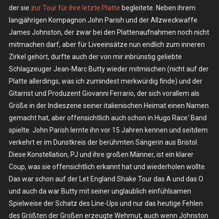
der sie
zur Tour für ihre letzte Platte
begleitete. Neben ihrem
langjährigen Kompagnon John Parish und der Allzweckwaffe
James Johnston, der zwar bei den Plattenaufnahmen noch nicht
mitmachen darf, aber für Liveeinsätze nun endlich zum inneren
Zirkel gehört, durfte auch der von mir inbrünstig geliebte
Schlagzeuger Jean-Marc Butty wieder mitmischen (nicht auf der
Platte allerdings, was ich zumindest merkwürdig finde) und der
Gitarrist und Produzent Giovanni Ferrario, der sich vorallem als
Größe in der Indieszene seiner italienischen Heimat einen Namen
gemacht hat, aber offensichtlich auch schon in Hugo Race‘ Band
spielte. John Parish lernte ihn vor 15 Jahren kennen und seitdem
verkehrt er im Dunstkreis der berühmten Sängerin aus Bristol.
Diese Konstellation, PJ und ihre großen Männer, ist ein klarer
Coup, was sie offensichtlich erkannt hat und wiederholen wollte.
Das war schon auf der Let England Shake Tour das A und das O
und auch da war Butty mit seiner unglaublich einfühlsamen
Spielweise der Schatz des Line-Ups und nur das heutige Fehlen
des Größten der Großen erzeugte Wehmut, auch wenn Johnston