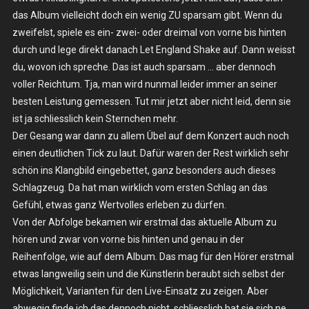
das Album vielleicht doch ein wenig ZU sparsam gibt. Wenn du
zweifelst, spiele es ein- zwei- oder dreimal von vorne bis hinten
durch und lege direkt danach Let England Shake auf. Dann weisst
du, wovon ich spreche. Das ist auch sparsam … aber dennoch
voller Reichtum. Tja, man wird nunmal leider immer an seiner
besten Leistung gemessen. Tut mir jetzt aber nicht leid, denn sie
ist ja schliesslich kein Sternchen mehr.
Der Gesang war dann zu allem Übel auf dem Konzert auch noch
einen deutlichen Tick zu laut. Dafür waren der Rest wirklich sehr
schön ins Klangbild eingebettet, ganz besonders auch dieses
Schlagzeug. Da hat man wirklich vom ersten Schlag an das
Gefühl, etwas ganz Wertvolles erleben zu dürfen.
Von der Abfolge bekamen wir erstmal das aktuelle Album zu
hören und zwar von vorne bis hinten und genau in der
Reihenfolge, wie auf dem Album. Das mag für den Hörer erstmal
etwas langweilig sein und die Künstlerin beraubt sich selbst der
Möglichkeit, Varianten für den Live-Einsatz zu zeigen. Aber
abwegig finde ich das dennoch nicht, schliesslich hat sie sich ne