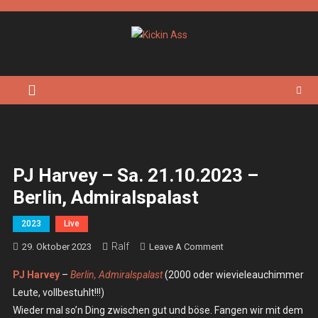
Skip
to
content
Kickin Ass
Das Underground Rock Online Magazin
PJ Harvey – Sa. 21.10.2023 –
Berlin, Admiralspalast
2023
Live
Ralf
On
29. Oktober 2023
Leave A Comment
PJ
PJ Harvey
–
Berlin, Admiralspalast
(2000 oder wievieleauchimmer
Harvey
Leute, vollbestuhlt!!!)
–
Wieder mal so’n Ding zwischen gut und böse. Fangen wir mit dem
Sa.