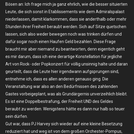
Bösen an: Ich frage mich ja ganz ehrlich, wie die besser situierten
21.10.2023
–
Leute, die sich sonst in Etablissements wie dem Admiralspalast
Berlin,
niederlassen, damit klarkommen, dass sie anderthalb oder mehr
Admiralspalast
Stunden ihrer Freiheit beraubt werden. Sich auf Sitze quetschen
lassen, sich also weder bewegen noch was trinken dürfen und
dafür sogar noch einen Haufen Geld bezahlen. Diese Frage
braucht mir aber niemand zu beantworten, denn eigentich geht
es mir darum, dass ich eine derartige Konstellation für jegliche
Art von Rock- oder Popkonzert für völlig unsinnig halte und daran
geurteilt, dass die Leute hier irgendwann aufgsprungen sind,
entnehme ich, dass es allen anderen genauso ging. Die
Veranstaltung war also an den Bedürfnissen des zahlenden
Gastes vorbeigeplant, was als Grundärgernis unverzeihlich bleibt.
Es ist eine Doppelbestrafung, der Freiheit UND des Geldes
beraubt zu werden. Wenigstens hätte es dann nur halb so teuer
sein dürfen.
Gut war, dass PJ Harvey sich wieder auf eine kleine Besetzung
reduziert hat und weg ist von dem großen Orchester-Pompus,