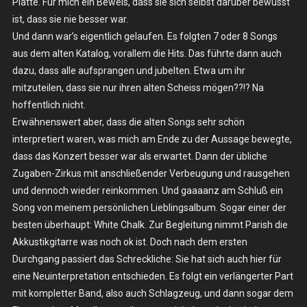
Platte. Für mich ein Beweis, dass sie sich selbst darüber bewusst
ist, dass sie nie besser war.
Und dann war’s eigentlich gelaufen. Es folgten 7 oder 8 Songs
aus dem alten Katalog, vorallem die Hits. Das führte dann auch
dazu, dass alle aufsprangen und jubelten. Etwa um ihr
mitzuteilen, dass sie nur ihren alten Scheiss mögen??!? Na
hoffentlich nicht.
Erwähnenswert aber, dass die alten Songs sehr schön
interpretiert waren, was mich am Ende zu der Aussage bewegte,
dass das Konzert besser war als erwartet. Dann der übliche
Zugaben-Zirkus mit anschließender Verbeugung und rausgehen
und dennoch wieder reinkommen. Und gaaaanz am Schluß ein
Song von meinem persönlichen Lieblingsalbum. Sogar einer der
besten überhaupt: White Chalk. Zur Begleitung nimmt Parish die
Akkustikgitarre was noch ok ist. Doch nach dem ersten
Durchgang passiert das Schreckliche: Sie hat sich auch hier für
eine Neuinterpretation entschieden. Es folgt ein verlängerter Part
mit kompletter Band, also auch Schlagzeug, und dann sogar dem