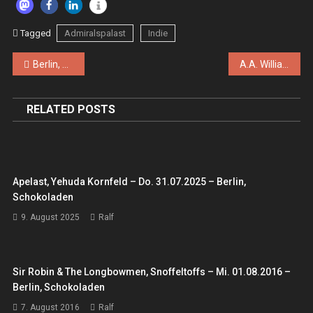
Tagged
Admiralspalast
Indie
Beitragsnavigation
Berlin, Admiralspalast
A.A. Williams, Kalandra, Lys Morke – Mo., 27.11.2023, Berlin – Kantine am Berghain
RELATED POSTS
Apelast, Yehuda Kornfeld – Do. 31.07.2025 – Berlin,
Schokoladen
9. August 2025
Ralf
Sir Robin & The Longbowmen, Snoffeltoffs – Mi. 01.08.2016 –
Berlin, Schokoladen
7. August 2016
Ralf