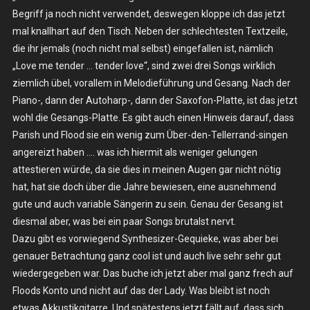
Begriff ja noch nicht verwendet, deswegen kloppe ich das jetzt
mal knallhart auf den Tisch. Neben der schlechtesten Textzeile,
die ihr jemals (noch nicht mal selbst) eingefallen ist, nämlich
„Love me tender … tender love“, sind zwei drei Songs wirklich
ziemlich übel, vorallem in Melodieführung und Gesang. Nach der
Piano-, dann der Autoharp-, dann der Saxofon-Platte, ist das jetzt
wohl die Gesangs-Platte. Es gibt auch einen Hinweis darauf, dass
Parish und Flood sie ein wenig zum Über-den-Tellerrand-singen
angereizt haben …. was ich hiermit als weniger gelungen
attestieren würde, da sie dies in meinen Augen gar nicht nötig
hat, hat sie doch über die Jahre bewiesen, eine ausnehmend
gute und auch variable Sängerin zu sein. Genau der Gesang ist
diesmal aber, was bei ein paar Songs brutalst nervt.
Dazu gibt es vorwiegend Synthesizer-Gequieke, was aber bei
genauer Betrachtung ganz cool ist und auch live sehr sehr gut
wiedergegeben war. Das buche ich jetzt aber mal ganz frech auf
Floods Konto und nicht auf das der Lady. Was bleibt ist noch
etwas Akkustikgitarre. Und spätestens jetzt fällt auf, dass sich