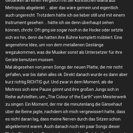
Gedanken an einen Vergleich mit der künstlichen Maria aus
Metropolis abgelenkt … aber das wäre gemein und eigentlich
auch ungerecht. Trotzdem hätte ich sie lieber still und mit einem
Instrument gesehen … hätte ich sie denn überhaupt sehen
können, chrchr. Oft ging sie sogar noch in die Hocke oder setzte
sich wo hin, denn die hatten ihre Bühne komplett möbliert. Eine
angenehme Idee, um von dem metallenen Gestänge
wegzukommen, was die Musiker sonst als Untersetzer für ihre
Geräte benutzen müssen.
Mal abgesehen von jenen Songs der neuen Platte, die mir nicht
gefallen, war bis dahin alles ok. Direkt danach wurde es dann aber
kurz richtig RICHTIG gut. Und zwar in dem Moment, als die
Mistress sich eine Pause gönnt und ihre großen Jungs sich in
Reihe aufstellten, um „The Colour of the Earth“ vom Meisterwerk
zu singen. Ein Moment, der mir die minutenlang die Gänsehaut
über die Beine jagte, nachdem ich mich vergewissert hatte, dass
es nicht daran lag, dass meine Nerven durch das Sitzen schon
abgeklemmt waren. Auch danach noch ein paar Songs dieser