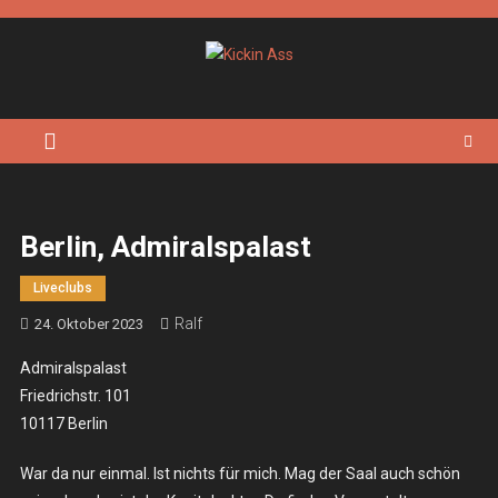
Skip
to
content
Kickin Ass
Das Underground Rock Online Magazin
Berlin, Admiralspalast
Liveclubs
Ralf
24. Oktober 2023
Admiralspalast
Friedrichstr. 101
10117 Berlin
War da nur einmal. Ist nichts für mich. Mag der Saal auch schön