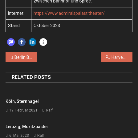
zwischen Bahnhof und Spree.
Internet
https://www.admiralspalast.theater/
Stand
Oktober 2023
Beitragsnavigation
Berlin Beat Invasion #5 – Fr. 08.09.2023 – Berlin, Quasimodo
PJ Harvey – Sa. 21.10.2023 – Berlin, Admiralspalast
RELATED POSTS
Köln, Sternhagel
19. Februar 2021
Ralf
Leipzig, Moritzbastei
6. Mai 2023
Ralf