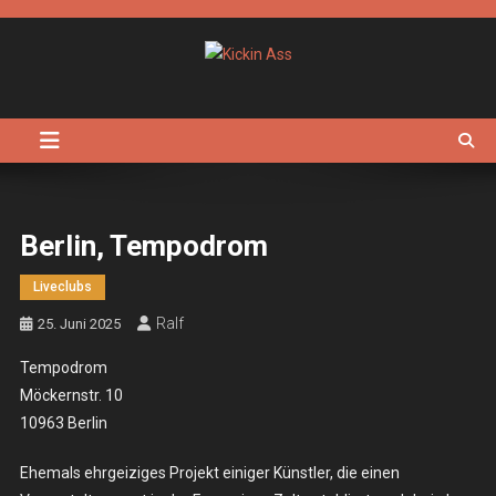
Skip
to
content
Kickin Ass
Das Underground Rock Online Magazin
Berlin, Tempodrom
Liveclubs
Ralf
25. Juni 2025
Tempodrom
Möckernstr. 10
10963 Berlin
Ehemals ehrgeiziges Projekt einiger Künstler, die einen