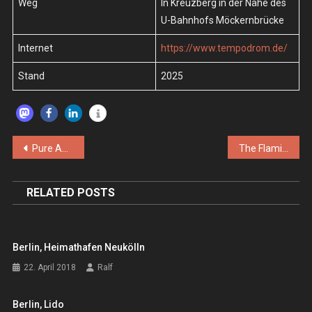
Weg
In Kreuzberg in der Nähe des
U-Bahnhofs Möckernbrücke
Internet
https://www.tempodrom.de/
Stand
2025
Beitragsnavigation
Pure Adult, Cassels – Sa. 15.03.2025 – Berlin, Schokoladen
The Flaming Lips – Do. 05.06.2025 – Berlin, Tempodrom
RELATED POSTS
Berlin, Heimathafen Neukölln
22. April 2018
Ralf
Berlin, Lido