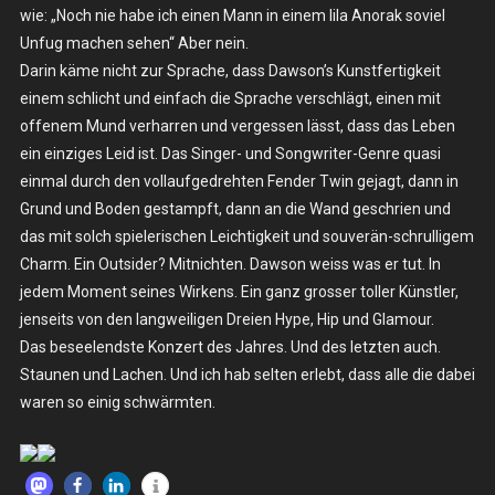
wie: „Noch nie habe ich einen Mann in einem lila Anorak soviel
21.04.2015
–
Unfug machen sehen“ Aber nein.
Köln,
Darin käme nicht zur Sprache, dass Dawson’s Kunstfertigkeit
King
einem schlicht und einfach die Sprache verschlägt, einen mit
Georg
offenem Mund verharren und vergessen lässt, dass das Leben
ein einziges Leid ist. Das Singer- und Songwriter-Genre quasi
einmal durch den vollaufgedrehten Fender Twin gejagt, dann in
Grund und Boden gestampft, dann an die Wand geschrien und
das mit solch spielerischen Leichtigkeit und souverän-schrulligem
Charm. Ein Outsider? Mitnichten. Dawson weiss was er tut. In
jedem Moment seines Wirkens. Ein ganz grosser toller Künstler,
jenseits von den langweiligen Dreien Hype, Hip und Glamour.
Das beseelendste Konzert des Jahres. Und des letzten auch.
Staunen und Lachen. Und ich hab selten erlebt, dass alle die dabei
waren so einig schwärmten.