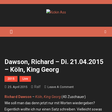
Skip
to
content
Kickin Ass
Das Underground Rock Online Magazin
Dawson, Richard – Di. 21.04.2015
– Köln, King Georg
2015
Live
Ralf
On
25. April 2015
Leave A Comment
Dawson,
Richard Dawson
–
Köln, King Georg
(40 Zuschauer)
Richard
Wie soll man das denn jetzt nur mit Worten wiedergeben?
–
Eigentlich wollte ich nur einen Satz schreiben. Vielleicht sowas
Di.