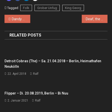
Tagged
Folk
Grober Unfug
King Georg
Beitragsnavigation
Dandy Warhols, the – Do. 19.03.2015 – Köln, Gebäude 9
Deaf, the – The Last Things – Sa. 25.04.2015 – Köln, Blue Shell
RELATED POSTS
Detroit Cobras (the) – Sa. 21.04.2018 – Berlin, Heimathafen
Neukölln
22. April 2018
Ralf
Flipper – Di. 20.08.2019, Berlin – Bi Nuu
2. Januar 2021
Ralf