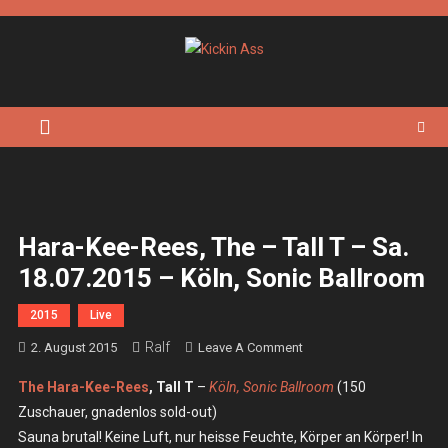
Skip
to
content
Kickin Ass
Das Underground Rock Online Magazin
Hara-Kee-Rees, The – Tall T – Sa.
18.07.2015 – Köln, Sonic Ballroom
2015
Live
Ralf
On
2. August 2015
Leave A Comment
Hara-
The Hara-Kee-Rees
, Tall T
–
Köln, Sonic Ballroom
(150
Kee-
Zuschauer, gnadenlos sold-out)
Rees,
Sauna brutal! Keine Luft, nur heisse Feuchte, Körper an Körper! In
The