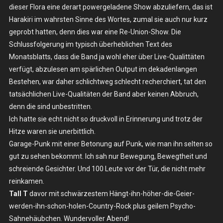
dieser Flora eine derart powergeladene Show abzuliefern, das ist
–
Tall
Harakiri im wahrsten Sinne des Wortes, zumal sie auch nur kurz
T
geprobt hatten, denn dies war eine Re-Union-Show. Die
–
Schlussfolgerung im typisch überheblichen Text des
Sa.
Monatsblatts, dass die Band ja wohl eher über Live-Qualittäten
18.07.2015
verfügt, abzulesen am spärlichen Output im dekadenlangen
–
Bestehen, war daher schlichtweg schlecht recherchiert, tat den
Köln,
tatsächlichen Live-Qualitäten der Band aber keinen Abbruch,
Sonic
denn die sind unbestritten.
Ballroom
Ich hatte sie echt nicht so druckvoll in Erinnerung und trotz der
Hitze waren sie unerbittlich.
Garage-Punk mit einer Betonung auf Punk, wie man ihn selten so
gut zu sehen bekommt. Ich sah nur Bewegung, Bewegtheit und
schreiende Gesichter. Und 100 Leute vor der Tür, die nicht mehr
reinkamen.
Tall T
davor mit schwärzestem Hängt-ihn-höher-die-Geier-
werden-ihn-schon-holen-Country-Rock plus geilem Psycho-
Sahnehäubchen. Wundervoller Abend!