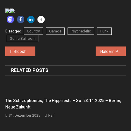
Tagged
Country
Garage
Psychedelic
Punk
Sonic Ballroom
Beitragsnavigation
Bloodhounds, the – Sa. 25.07.2015 – Köln, Sonic Ballroom
Haldern Pop Festival – 13.08.-15.08.2015
RELATED POSTS
The Schizophonics, The Hippriests – So. 23.11.2025 – Berlin,
Neue Zukunft
31. Dezember 2025
Ralf