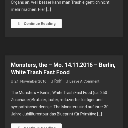
Organs an, weil besser kann man Trash eigentlich nicht
–
mehr machen. Hier […]
Sa.
20.07.2024
–
Continue Reading
Berlin,
Wiener
Blut
Monsters, the – Mo. 14.11.2016 – Berlin,
White Trash Fast Food
Ralf
On
21. November 2016
Leave A Comment
Monsters,
The Monsters – Berlin, White Trash Fast Food (ca. 250
The
Zuschauer)Brutaler, lauter, reduzierter, lustiger und
–
sympathischer denn je. The Monsters sind auf ihrer 30
Mo.
Jahre Jubiläumstour das Blueprint für Primitive […]
14.11.2016
–
Berlin,