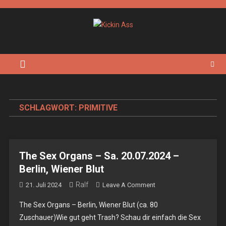
Skip
to
content
Kickin Ass
Das Underground Rock Online Magazin
SCHLAGWORT:
PRIMITIVE
The Sex Organs – Sa. 20.07.2024 –
Berlin, Wiener Blut
Ralf
On
21. Juli 2024
Leave A Comment
The
The Sex Organs – Berlin, Wiener Blut (ca. 80
Sex
Zuschauer)Wie gut geht Trash? Schau dir einfach die Sex
Organs