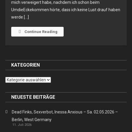
mich verweigert habe, nachdem ich schon beim
21.07.2016
UmdieEckekommen hörte, dass ich keine Lust drauf haben
–
Köln,
werde […]
Sonic
Ballroom
Continue Reading
KATEGORIEN
Kategorien
NEUESTE BEITRÄGE
Dead Finks, Sexverbot, Inessa Anxious – Sa. 02.05.2026 –
Berlin, West Germany
11. Juli 2026