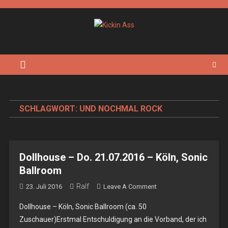
Skip
to
content
Kickin Ass
Das Underground Rock Online Magazin
SCHLAGWORT:
UND NOCHMAL ROCK
Dollhouse – Do. 21.07.2016 – Köln, Sonic
Ballroom
Ralf
On
23. Juli 2016
Leave A Comment
Dollhouse
Dollhouse – Köln, Sonic Ballroom (ca. 50
–
Zuschauer)Erstmal Entschuldigung an die Vorband, der ich
Do.