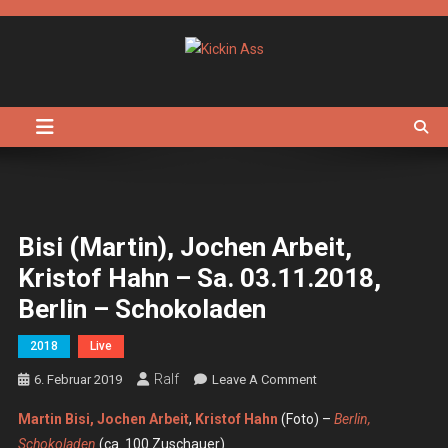
Skip
to
content
Kickin Ass
Das Underground Rock Online Magazin
Bisi (Martin), Jochen Arbeit,
Kristof Hahn – Sa. 03.11.2018,
Berlin – Schokoladen
2018
Live
Ralf
On
6. Februar 2019
Leave A Comment
Bisi
Martin Bisi,
Jochen Arbeit
,
Kristof Hahn
(Foto) –
Berlin,
(Martin),
Schokoladen
(ca. 100 Zuschauer)
Jochen