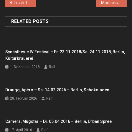
Beitragsnavigation
Trash Templars – Sa. 07.12.2018, Berlin – Phonoclub
Morlocks, the, Ghost Lee – Sa. 12.01.2019, Berlin – Urban Spree
RELATED POSTS
Synästhesie IV Festival – Fr. 23.11.2018/Sa. 24.11.2018, Berlin,
Kulturbrauerei
1. Dezember 2018
Ralf
Druugg, Apéro – Sa. 14.02.2026 – Berlin, Schokoladen
28. Februar 2026
Ralf
Camera, Mugstar – Di. 05.04.2016 – Berlin, Urban Spree
17. April 2016
Ralf