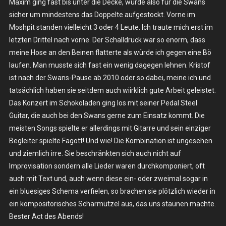
Maxim ging fast bis unter die Decke, wurde also für die Swans
sicher um mindestens das Doppelte aufgestockt. Vorne im
Moshpit standen vielleicht 3 oder 4 Leute. Ich traute mich erst im
letzten Drittel nach vorne. Der Schalldruck war so enorm, dass
meine Hose an den Beinen flatterte als würde ich gegen eine Bö
laufen. Man musste sich fast ein wenig dagegen lehnen. Kristof
ist nach der Swans-Pause ab 2010 oder so dabei, meine ich und
tatsächlich haben sie seitdem auch wiirklich gute Arbeit geleistet.
Das Konzert im Schokoladen ging los mit seiner Pedal Steel
Guitar, die auch bei den Swans gerne zum Einsatz kommt. Die
meisten Songs spielte er allerdings mit Gitarre und sein einziger
Begleiter spielte Fagott! Und wie! Die Kombination ist ungesehen
und ziemlich irre. Sie beschränkten sich auch nicht auf
Improvisation sondern alle Lieder waren durchkomponiert, oft
auch mit Text und, auch wenn diese ein- oder zweimal sogar in
ein bluesiges Schema verfielen, so brachen sie plötzlich wieder in
ein kompositorisches Scharmützel aus, das uns staunen machte.
Bester Act des Abends!