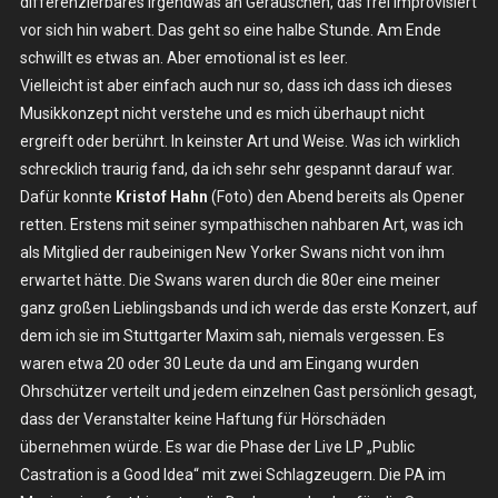
differenzierbares Irgendwas an Geräuschen, das frei improvisiert
vor sich hin wabert. Das geht so eine halbe Stunde. Am Ende
schwillt es etwas an. Aber emotional ist es leer.
Vielleicht ist aber einfach auch nur so, dass ich dass ich dieses
Musikkonzept nicht verstehe und es mich überhaupt nicht
ergreift oder berührt. In keinster Art und Weise. Was ich wirklich
schrecklich traurig fand, da ich sehr sehr gespannt darauf war.
Dafür konnte
Kristof Hahn
(Foto) den Abend bereits als Opener
retten. Erstens mit seiner sympathischen nahbaren Art, was ich
als Mitglied der raubeinigen New Yorker Swans nicht von ihm
erwartet hätte. Die Swans waren durch die 80er eine meiner
ganz großen Lieblingsbands und ich werde das erste Konzert, auf
dem ich sie im Stuttgarter Maxim sah, niemals vergessen. Es
waren etwa 20 oder 30 Leute da und am Eingang wurden
Ohrschützer verteilt und jedem einzelnen Gast persönlich gesagt,
dass der Veranstalter keine Haftung für Hörschäden
übernehmen würde. Es war die Phase der Live LP „Public
Castration is a Good Idea“ mit zwei Schlagzeugern. Die PA im