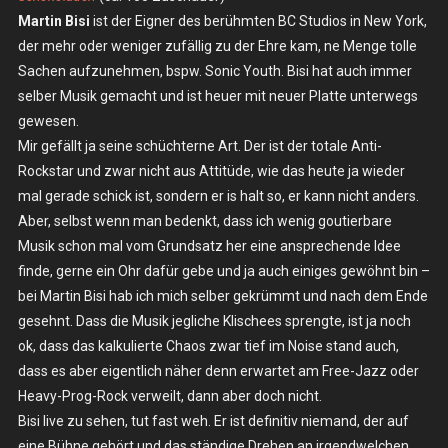
Martin Bisi
ist der Eigner des berühmten BC Studios in New York,
Arbeit,
der mehr oder weniger zufällig zu der Ehre kam, ne Menge tolle
Kristof
Hahn
Sachen aufzunehmen, bspw. Sonic Youth. Bisi hat auch immer
–
selber Musik gemacht und ist heuer mit neuer Platte unterwegs
Sa.
gewesen.
03.11.2018,
Mir gefällt ja seine schüchterne Art. Der ist der totale Anti-
Berlin
Rockstar und zwar nicht aus Attitüde, wie das heute ja wieder
–
mal gerade schick ist, sondern er is halt so, er kann nicht anders.
Schokoladen
Aber, selbst wenn man bedenkt, dass ich wenig goutierbare
Musik schon mal vom Grundsatz her eine ansprechende Idee
finde, gerne ein Ohr dafür gebe und ja auch einiges gewöhnt bin –
bei Martin Bisi hab ich mich selber gekrümmt und nach dem Ende
gesehnt. Dass die Musik jegliche Klischees sprengte, ist ja noch
ok, dass das kalkulierte Chaos zwar tief im Noise stand auch,
dass es aber eigentlich näher denn erwartet am Free-Jazz oder
Heavy-Prog-Rock verweilt, dann aber doch nicht.
Bisi live zu sehen, tut fast weh. Er ist definitiv niemand, der auf
eine Bühne gehört und das ständige Drehen an irgendwelchen