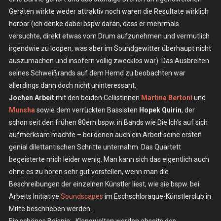
Geräten wirkte weder attraktiv noch waren die Resultate wirklich
hörbar (ich denke dabei bspw daran, dass er mehrmals
versuchte, direkt etwas vom Drum aufzunehmen und vermutlich
irgendwie zu loopen, was aber im Soundgewitter überhaupt nicht
auszumachen und insofern völlig zwecklos war). Das Ausbreiten
seines Schweißrands auf dem Hemd zu beobachten war
allerdings dann doch nicht uninteressant.
Jochen Arbeit
mit den beiden Cellistinnen
Martina Bertoni
und
Munsha
sowie dem verrückten Bassisten
Hopek Quirin
, der
schon seit den frühen 80ern bspw. in Bands wie Die Ich’s auf sich
aufmerksam machte – bei denen auch ein Arbeit seine ersten
genial dilettantischen Schritte unternahm. Das Quartett
begeisterte mich leider wenig. Man kann sich das eigentlich auch
ohne es zu hören sehr gut vorstellen, wenn man die
Beschreibungen der einzelnen Künstler liest, wie sie bspw. bei
Arbeits Initiative
Soundscapes
im Eschschloraque-Künstlerclub in
Mitte beschrieben werden.
Ein schönes Beispie: „Klangwelten werden abseits des