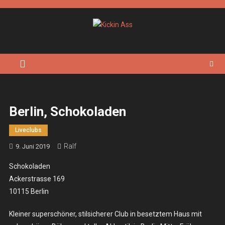
Skip
to
content
Kickin Ass
Das Underground Rock Online Magazin
Berlin, Schokoladen
Liveclubs
Ralf
9. Juni 2019
Schokoladen
Ackerstrasse 169
10115 Berlin
Kleiner superschöner, stilsicherer Club in besetztem Haus mit