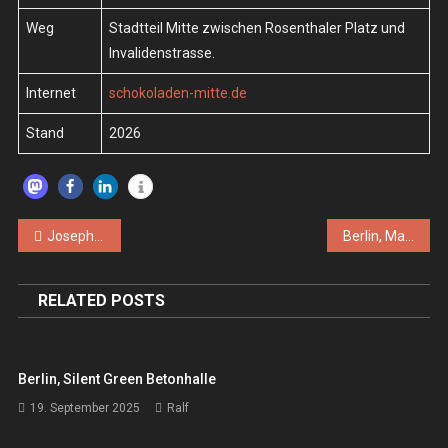
Weg
Stadtteil Mitte zwischen Rosenthaler Platz und
Invalidenstrasse.
Internet
schokoladen-mitte.de
Stand
2026
Beitragsnavigation
Joseph Boys – Fr. 08.06.2019 – Berlin, Schokoladen
Berlin, Marie Antoinette
RELATED POSTS
Berlin, Silent Green Betonhalle
19. September 2025
Ralf