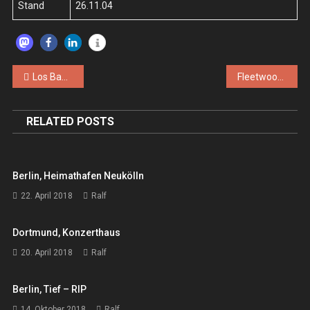
Stand
26.11.04
Beitragsnavigation
Los Banditos – Mi. 04.12.2002 – Villingen, Cafe Limba
Fleetwood Mac – Then Play On – LP
RELATED POSTS
Berlin, Heimathafen Neukölln
22. April 2018
Ralf
Dortmund, Konzerthaus
20. April 2018
Ralf
Berlin, Tief – RIP
14. Oktober 2018
Ralf