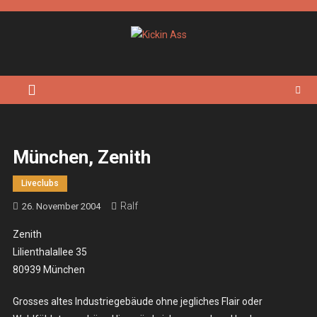
Skip
to
content
Kickin Ass
Das Underground Rock Online Magazin
München, Zenith
Liveclubs
Ralf
26. November 2004
Zenith
Lilienthalallee 35
80939 München
Grosses altes Industriegebäude ohne jegliches Flair oder