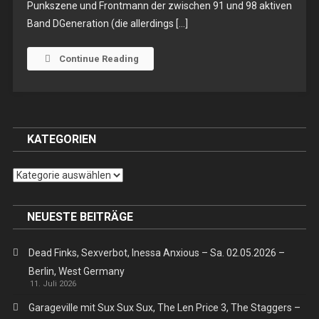
Punkszene und Frontmann der zwischen 91 und 98 aktiven
Sa.
Band DGeneration (die allerdings […]
05.03.2016
–
Berlin,
Continue Reading
Auster-
Club
KATEGORIEN
Kategorien
NEUESTE BEITRÄGE
Dead Finks, Sexverbot, Inessa Anxious – Sa. 02.05.2026 –
Berlin, West Germany
11. Juli 2026
Garageville mit Sux Sux Sux, The Len Price 3, The Staggers –