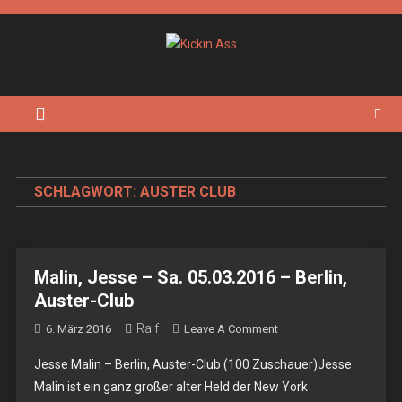
Skip
to
content
Kickin Ass
Das Underground Rock Online Magazin
SCHLAGWORT:
AUSTER CLUB
Malin, Jesse – Sa. 05.03.2016 – Berlin,
Auster-Club
Ralf
On
6. März 2016
Leave A Comment
Malin,
Jesse Malin – Berlin, Auster-Club (100 Zuschauer)Jesse
Jesse
Malin ist ein ganz großer alter Held der New York
–