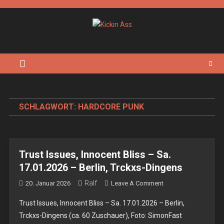
Skip
to
content
Kickin Ass
Das Underground Rock Online Magazin
SCHLAGWORT:
HARDCORE PUNK
Trust Issues, Innocent Bliss – Sa.
17.01.2026 – Berlin, Trckxs-Dingens
Ralf
On
20. Januar 2026
Leave A Comment
Trust
Trust Issues, Innocent Bliss – Sa. 17.01.2026 – Berlin,
Issues,
Trckxs-Dingens (ca. 60 Zuschauer), Foto: SimonFast
Innocent