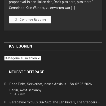
proppenvoll in den Hallen der „Don’t piss here, piss there“-
Bliss
Gemeinde. Kein Wunder, zu erwarten war […]
–
Sa.
17.01.2026
Continue Reading
–
Berlin,
Trckxs-
Dingens
KATEGORIEN
Kategorien
NEUESTE BEITRÄGE
Dead Finks, Sexverbot, Inessa Anxious – Sa. 02.05.2026 –
Berlin, West Germany
11. Juli 2026
Garageville mit Sux Sux Sux, The Len Price 3, The Staggers –