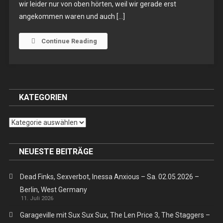
wir leider nur von oben hörten, weil wir gerade erst
Tampon
angekommen waren und auch […]
–
Sa.
15.10.2016
Continue Reading
–
Berlin,
K19
KATEGORIEN
Kategorien
NEUESTE BEITRÄGE
Dead Finks, Sexverbot, Inessa Anxious – Sa. 02.05.2026 –
Berlin, West Germany
11. Juli 2026
Garageville mit Sux Sux Sux, The Len Price 3, The Staggers –