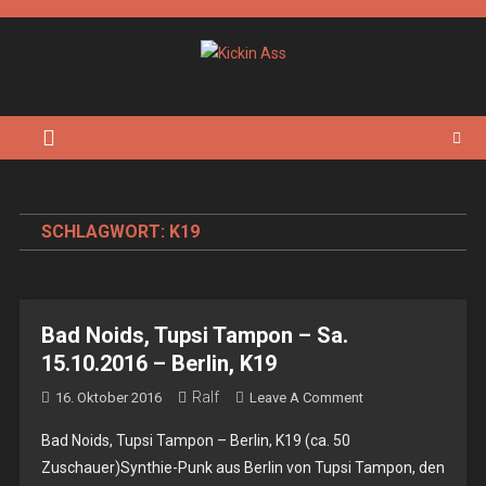
Skip
to
content
Kickin Ass
Das Underground Rock Online Magazin
SCHLAGWORT:
K19
Bad Noids, Tupsi Tampon – Sa.
15.10.2016 – Berlin, K19
Ralf
On
16. Oktober 2016
Leave A Comment
Bad
Bad Noids, Tupsi Tampon – Berlin, K19 (ca. 50
Noids,
Zuschauer)Synthie-Punk aus Berlin von Tupsi Tampon, den
Tupsi