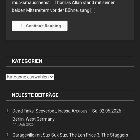
mucksmäuschenstill. Thomas Allan stand mit seinen
Thomas
beiden Mitstreitern vor der Bühne, sang […]
Allan
Band
–
Continue Reading
Mi.
23.11.2016
–
Köln,
KATEGORIEN
Sonic
Ballroom
Kategorien
NEUESTE BEITRÄGE
Dead Finks, Sexverbot, Inessa Anxious – Sa. 02.05.2026 –
Berlin, West Germany
11. Juli 2026
Garageville mit Sux Sux Sux, The Len Price 3, The Staggers –