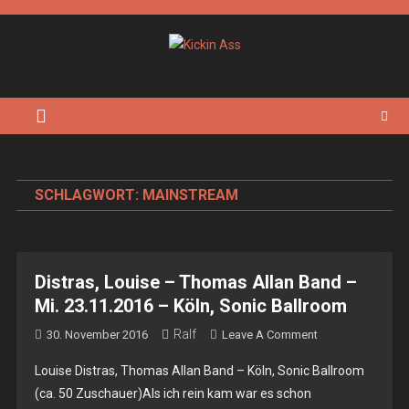
Skip
to
content
Kickin Ass
Das Underground Rock Online Magazin
SCHLAGWORT:
MAINSTREAM
Distras, Louise – Thomas Allan Band –
Mi. 23.11.2016 – Köln, Sonic Ballroom
Ralf
On
30. November 2016
Leave A Comment
Distras,
Louise Distras, Thomas Allan Band – Köln, Sonic Ballroom
Louise
(ca. 50 Zuschauer)Als ich rein kam war es schon
–