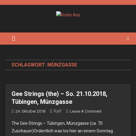
Skip
to
content
Kickin Ass
Das Underground Rock Online Magazin
SCHLAGWORT:
MÜNZGASSE
Gee Strings (the) – So. 21.10.2018,
Tübingen, Münzgasse
Ralf
On
24. Oktober 2018
Leave A Comment
Gee
The Gee Strings – Tübingen, Münzgasse (ca. 70
Strings
Zuschauer)Ordentlich was los hier an einem Sonntag
(the)