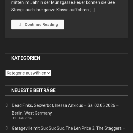
mitten im Jahr in der Münzgasse.Heuer können die Gee
–
Strings auch ihre ganze Klasse auffahren […]
So.
21.10.2018,
Tübingen,
Continue Reading
Münzgasse
KATEGORIEN
Kategorien
NEUESTE BEITRÄGE
Dead Finks, Sexverbot, Inessa Anxious – Sa. 02.05.2026 –
Berlin, West Germany
11. Juli 2026
Garageville mit Sux Sux Sux, The Len Price 3, The Staggers –