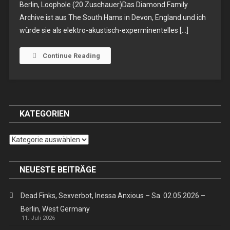
Berlin, Loophole (20 Zuschauer)Das Diamond Family
Archive
Archive ist aus The South Hams in Devon, England und ich
(the),
würde sie als elektro-akustisch-experminentelles […]
Lianne
Hall,
Fee
Continue Reading
Reega
–
Di.
17.10.2017
KATEGORIEN
–
Berlin,
Loophole
Kategorien
NEUESTE BEITRÄGE
Dead Finks, Sexverbot, Inessa Anxious – Sa. 02.05.2026 –
Berlin, West Germany
11. Juli 2026