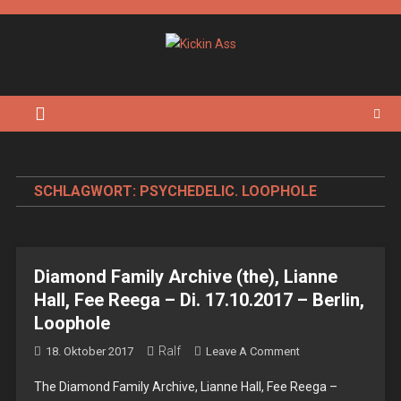
Skip
to
content
Kickin Ass
Das Underground Rock Online Magazin
SCHLAGWORT:
PSYCHEDELIC. LOOPHOLE
Diamond Family Archive (the), Lianne
Hall, Fee Reega – Di. 17.10.2017 – Berlin,
Loophole
Ralf
On
18. Oktober 2017
Leave A Comment
Diamond
The Diamond Family Archive, Lianne Hall, Fee Reega –
Family