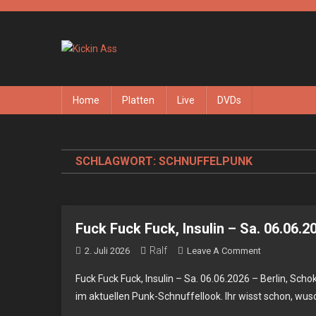
Skip
to
content
Kickin Ass
Das Underground Rock Online Magazin
Home
Platten
Live
DVDs
SCHLAGWORT:
SCHNUFFELPUNK
Fuck Fuck Fuck, Insulin – Sa. 06.06.2
Ralf
On
2. Juli 2026
Leave A Comment
Fuck
Fuck Fuck Fuck, Insulin – Sa. 06.06.2026 – Berlin, Sch
Fuck
im aktuellen Punk-Schnuffellook. Ihr wisst schon, wus
Fuck,
Insulin