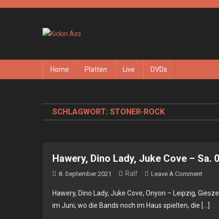
Skip
to
content
Kickin Ass
Das Underground Rock Online Magazin
Home
Platten
Live
DVDs
SCHLAGWORT:
STONER-ROCK
Hawery, Dino Lady, Juke Cove – Sa. 0
Ralf
On
8. September 2021
Leave A Comment
Hawer
Hawery, Dino Lady, Juke Cove, Onyon – Leipzig, Giesze
Dino
im Juni, wo die Bands noch im Haus spielten, die […]
Lady,
Juke