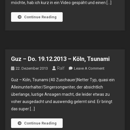
möchte, hab ich kurz in ein Video gespäht und einen […]
Di.
10.05.2016
–
Continue Reading
Köln,
Tsunami
Guz – Do. 19.12.2013 – Köln, Tsunami
Ralf
On
22. Dezember 2013
Leave A Comment
Guz
Guz – Köln, Tsunami (40 Zuschauer)Netter Typ, quasi ein
–
Alleinunterhalter/Singersongwriter, der absichtlich
Do.
überlange, lustige Ansagen macht, die leider etwas zu
19.12.2013
voher ausgedacht und auswendig gelernt sind. Er bringt
–
Köln,
das super […]
Tsunami
Continue Reading