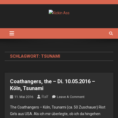
Skip
to
content
Kickin Ass
Das Underground Rock Online Magazin
SCHLAGWORT:
TSUNAMI
Coathangers, the – Di. 10.05.2016 –
Köln, Tsunami
Ralf
On
11. Mai 2016
Leave A Comment
Coathangers,
The Coathangers – Köln, Tsunami (ca. 50 Zuschauer) Riot
The
Girls aus USA. Als ich mir überlegte, ob ich da hingehen
–