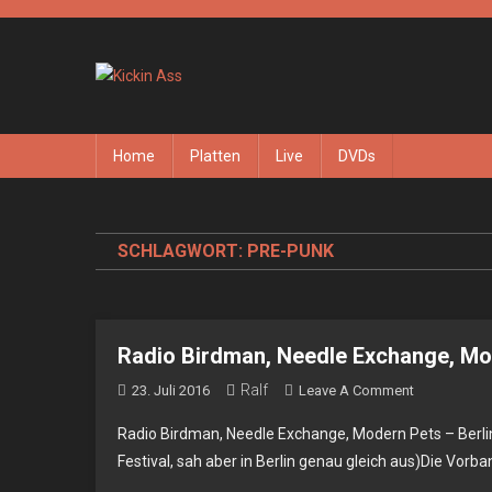
Skip
to
content
Kickin Ass
Das Underground Rock Online Magazin
Home
Platten
Live
DVDs
SCHLAGWORT:
PRE-PUNK
Radio Birdman, Needle Exchange, Mod
Ralf
On
23. Juli 2016
Leave A Comment
Radio
Radio Birdman, Needle Exchange, Modern Pets – Berl
Birdman,
Festival, sah aber in Berlin genau gleich aus)Die Vorb
Needle
Exchange,