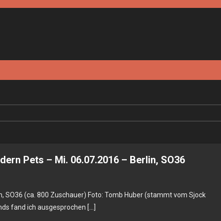
ern Pets – Mi. 06.07.2016 – Berlin, SO36
in, SO36 (ca. 800 Zuschauer) Foto: Tomb Huber (stammt vom Sjock
ands fand ich ausgesprochen […]