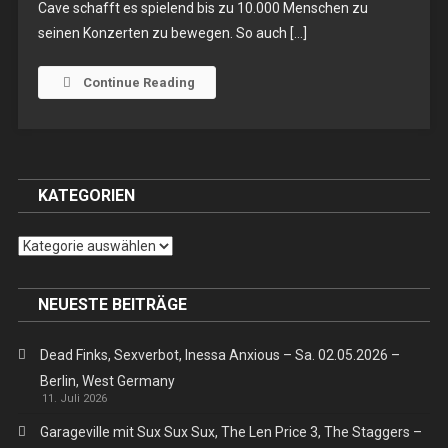
Cave schafft es spielend bis zu 10.000 Menschen zu
The
seinen Konzerten zu bewegen. So auch […]
Bad
Seeds
–
Continue Reading
Do.
02.11.2017
–
München,
KATEGORIEN
Zenith
Kategorien
NEUESTE BEITRÄGE
Dead Finks, Sexverbot, Inessa Anxious – Sa. 02.05.2026 –
Berlin, West Germany
11. Juli 2026
Garageville mit Sux Sux Sux, The Len Price 3, The Staggers –