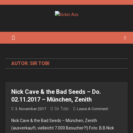
Skip
to
content
Kickin Ass
Das Underground Rock Online Magazin
AUTOR:
SIR TOBI
Nick Cave & the Bad Seeds – Do.
02.11.2017 – München, Zenith
Sir Tobi
On
3. November 2017
Leave A Comment
Nick
Nick Cave & the Bad Seeds – München, Zenith
Cave
(ausverkauft, vielleicht 7.000 Besucher?!) Foto: B.B.Nick
&