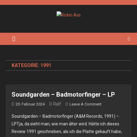
Skip
to
content
Kickin Ass
Das Underground Rock Online Magazin
KATEGORIE:
1991
Soundgarden – Badmotorfinger – LP
Ralf
On
20. Februar 2024
Leave A Comment
Soundgarden
Soundgarden – Badmotorfinger (A&M Records, 1991) –
–
LPTja, da sieht man, wie man älter wird. Hätte ich dieses
Badmotorfinger
Review 1991 geschrieben, als ich die Platte gekauft habe,
–