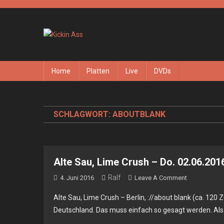
Skip
to
content
Kickin Ass
Das Underground Rock Online Magazin
Home
Platten
Live
DVDs
SCHLAGWORT:
ABOUTBLANK
Alte Sau, Lime Crush – Do. 02.06.2016 
Ralf
On
4. Juni 2016
Leave A Comment
Alte
Alte Sau, Lime Crush – Berlin, ://about blank (ca. 120
Sau,
Deutschland. Das muss einfach so gesagt werden. Als i
Lime
Crush