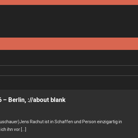
– Berlin, ://about blank
 Zuschauer)Jens Rachut ist in Schaffen und Person einzigartig in
ch ihn vor […]