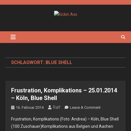
Skip
to
content
Kickin Ass
Das Underground Rock Online Magazin
SCHLAGWORT:
BLUE SHELL
Frustration, Komplikations – 25.01.2014
– Köln, Blue Shell
Ralf
On
16. Februar 2014
Leave A Comment
Frustration,
Frustration, Komplikations (Foto: Andrea) – Köln, Blue Shell
Komplikations
(100 Zuschauer)Komplikations aus Belgien und Aachen
–