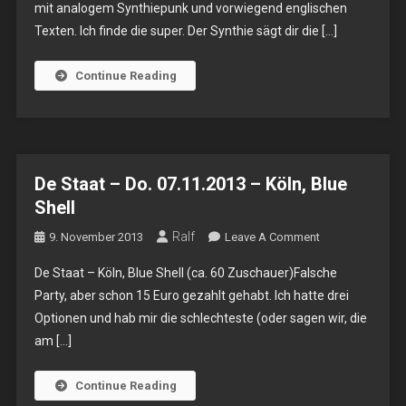
mit analogem Synthiepunk und vorwiegend englischen
25.01.2014
Texten. Ich finde die super. Der Synthie sägt dir die […]
–
Köln,
Blue
Continue Reading
Shell
De Staat – Do. 07.11.2013 – Köln, Blue
Shell
Ralf
On
9. November 2013
Leave A Comment
De
De Staat – Köln, Blue Shell (ca. 60 Zuschauer)Falsche
Staat
Party, aber schon 15 Euro gezahlt gehabt. Ich hatte drei
–
Optionen und hab mir die schlechteste (oder sagen wir, die
Do.
am […]
07.11.2013
–
Köln,
Continue Reading
Blue