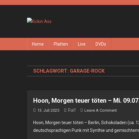
Skip
to
content
Kickin Ass
Das Underground Rock Online Magazin
Home
Platten
Live
DVDs
SCHLAGWORT:
GARAGE-ROCK
Hoon, Morgen teuer töten – Mi. 09.07
Ralf
On
13. Juli 2025
Leave A Comment
Hoon,
Hoon, Morgen teuer töten – Berlin, Schokoladen (ca.
Morgen
deutschsprachigen Punk mit Synthie und gemischtem F
Teuer
Töten