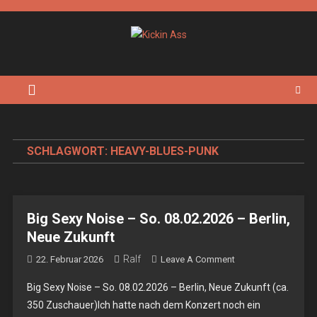
Skip
to
content
Kickin Ass
Das Underground Rock Online Magazin
SCHLAGWORT:
HEAVY-BLUES-PUNK
Big Sexy Noise – So. 08.02.2026 – Berlin,
Neue Zukunft
Ralf
On
22. Februar 2026
Leave A Comment
Big
Big Sexy Noise – So. 08.02.2026 – Berlin, Neue Zukunft (ca.
Sexy
350 Zuschauer)Ich hatte nach dem Konzert noch ein
Noise