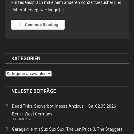
kurzes Gespräch mit einem anderen Konzertbesucher und
–
dabei überlegt, wie lange […]
So.
08.02.2026
–
Continue Reading
Berlin,
Neue
Zukunft
KATEGORIEN
Kategorien
NEUESTE BEITRÄGE
Dead Finks, Sexverbot, Inessa Anxious – Sa. 02.05.2026 –
Berlin, West Germany
11. Juli 2026
Garageville mit Sux Sux Sux, The Len Price 3, The Staggers –