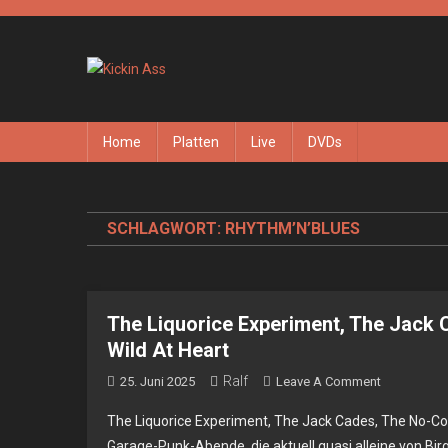
Skip
to
content
Kickin Ass
Das Underground Rock Online Magazin
Home
Platten
Live
DVDs
SCHLAGWORT:
RHYTHM’N’BLUES
The Liquorice Experiment, The Jack C
Wild At Heart
Ralf
On
25. Juni 2025
Leave A Comment
The
The Liquorice Experiment, The Jack Cades, The No-Cou
Liquorice
Garage-Punk-Abende, die aktuell quasi alleine von Bi