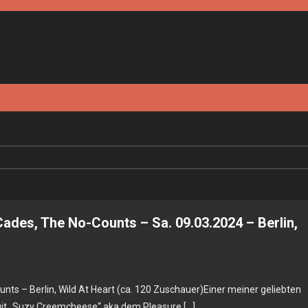
ades, The No-Counts – Sa. 09.03.2024 – Berlin,
nts – Berlin, Wild At Heart (ca. 120 Zuschauer)Einer meiner geliebten
rgit „Suzy Creemcheese“ aka dem Pleasure […]