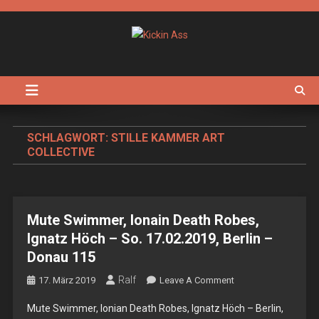
Skip
to
content
Kickin Ass
Das Underground Rock Online Magazin
SCHLAGWORT:
STILLE KAMMER ART
COLLECTIVE
Mute Swimmer, Ionain Death Robes,
Ignatz Höch – So. 17.02.2019, Berlin –
Donau 115
Ralf
On
17. März 2019
Leave A Comment
Mute
Mute Swimmer, Ionian Death Robes, Ignatz Höch – Berlin,
Swimmer,