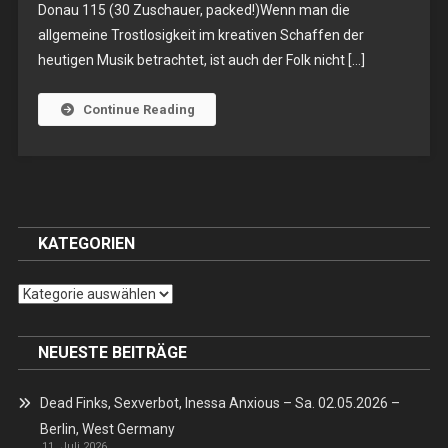
Donau 115 (30 Zuschauer, packed!)Wenn man die
Ionain
allgemeine Trostlosigkeit im kreativen Schaffen der
Death
heutigen Musik betrachtet, ist auch der Folk nicht […]
Robes,
Ignatz
Höch
Continue Reading
–
So.
17.02.2019,
Berlin
–
KATEGORIEN
Donau
115
Kategorien
NEUESTE BEITRÄGE
Dead Finks, Sexverbot, Inessa Anxious – Sa. 02.05.2026 –
Berlin, West Germany
11. Juli 2026