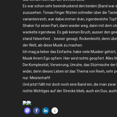
–
Es war schon sehr beeindruckend den beiden (Band war e
Köln,
zuzusehen. Tonias Finger flitzten schneller über die Tast
King
variantenreich, war dabei immer dran, irgendwelche Top
Georg
Shaker für einen Part, dann wieder weg, dann mit dem st
wackelte irgendwas. Es gab keinen Bruch, ausser den gew
stand felsenfest … besser gesagt, flockenleicht, denn übe
der Welt, als diese Musik zu machen.
Ich mag ja lieber das Einfache, habe viele Musiker gehört
Musik ihrem Ego opfern. Hier wird nichts geopfert. Alles
Die Komplexität, Verwirrung, Unruhe, das Stürmische der
wider, denn dieses Leben ist das Thema von Reeh, sehr per
nur: Meisterhaft!
Und jetzt fällt mir doch noch eine Band ein, die man zwar
nichts Wichtiges auf der Strecke blieb, auch ein Duo, auc