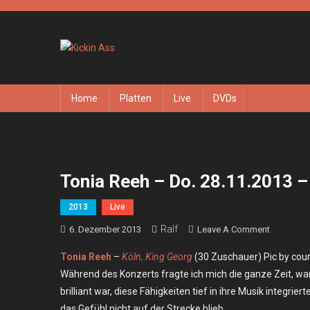
Skip
to
content
Kickin Ass
Das Underground Rock Online Magazin
Home
Platten
Live
DVDs
Tonia Reeh – Do. 28.11.2013 –
2013
Live
Ralf
On
6. Dezember 2013
Leave A Comment
Tonia
Tonia Reeh
–
Köln, King Georg
(30 Zuschauer) Pic by cour
Reeh
Während des Konzerts fragte ich mich die ganze Zeit, wan
–
brilliant war, diese Fähigkeiten tief in ihre Musik integr
Do.
das Gefühl nicht auf der Strecke blieb.
28.11.201