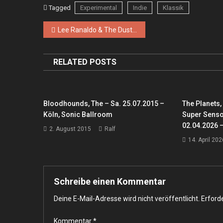
Tagged
Experimental
Indie
Klassik
Beitragsnavigation
Lee Ranaldo & The Dust, Bismuth – Mi. 13.11.2013 – Köln, Gebäude 9
RELATED POSTS
Bloodhounds, The – Sa. 25.07.2015 –
The Planets
Köln, Sonic Ballroom
Super Senso
02.04.2026 –
2. August 2015
Ralf
14. April 202
Schreibe einen Kommentar
Deine E-Mail-Adresse wird nicht veröffentlicht.
Erforde
Kommentar
*