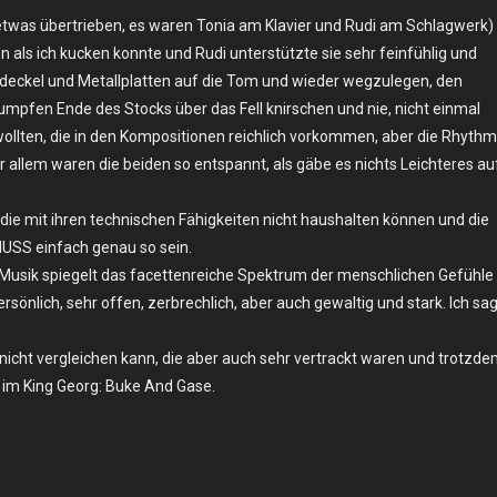
twas übertrieben, es waren Tonia am Klavier und Rudi am Schlagwerk)
en als ich kucken konnte und Rudi unterstützte sie sehr feinfühlig und
fdeckel und Metallplatten auf die Tom und wieder wegzulegen, den
umpfen Ende des Stocks über das Fell knirschen und nie, nicht einmal
ollten, die in den Kompositionen reichlich vorkommen, aber die Rhythm
r allem waren die beiden so entspannt, als gäbe es nichts Leichteres au
, die mit ihren technischen Fähigkeiten nicht haushalten können und die
 MUSS einfach genau so sein.
 Musik spiegelt das facettenreiche Spektrum der menschlichen Gefühle
sönlich, sehr offen, zerbrechlich, aber auch gewaltig und stark. Ich sa
 nicht vergleichen kann, die aber auch sehr vertrackt waren und trotzd
h im King Georg: Buke And Gase.