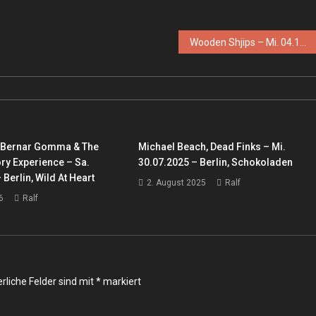
Wooden Shjips – Mi. 04.12.2013 – Köln, King Georg
, Bernar Gomma & The
Michael Beach, Dead Finks – Mi.
ry Experience – Sa.
30.07.2025 – Berlin, Schokoladen
 Berlin, Wild At Heart
2. August 2025
Ralf
6
Ralf
rliche Felder sind mit
*
markiert