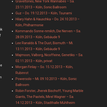
Graveltones, New York Wannabes – Sa.
23.11.2013 – Köln, Sonic Ballroom
Guz – Do. 19.12.2013 – Köln, Tsunami
Hilary Hahn & Hauschka – Do. 24.10.2013 –
Köln, Philharmonie
ik
Kommando Sonne-nmilch, Die Nerven – Sa.
f
28.09.2013 – Köln, Gebäude 9
Lee Ranaldo & The Dust, Bismuth – Mi.
13.11.2013 – Köln, Gebäude 9
Majmoon, Valborg, Nicoffeine, Genetiks – Sa.
02.11.2013 – Köln, privat
ge
Morgan Finlay – So. 15.12.2013 – Köln,
Rubinrot
em
Powersolo – Mi. 09.10.2013 – Köln, Sonic
Ballroom
Robin Forster, Jherek Bischoff, Young Marble
Giants, The Pastels, Mirel Wagner – Sa.
14.12.2013 – Köln, Stadthalle Mühlheim