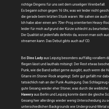
richtige Dingens für uns seit dem unseligen Virenbefall.
–
Es begann schon gegen 16 Uhr, was wir leider nicht gesc
Sa.
04.09.20
die gerade beim letzten Stück waren. Wir sahen sie auch
–
Ich habe aber einen am 70er-Prog orientierten Heavy-Ro
Leipzig,
leider für mich aufgrund der Kürze schlecht zu beurteilen
Gieszer
Die Qualität ist jedenfalls definitiv da, wovon man sic
16
streamen kann. Das Debut gibts auch auf CD.
Bei
Dino Lady
aus Leipzig besonders auffällig vorallem d
fliegen lässt und lauthals mitsingt. Der Rest etwas besch
Punk, wie die Band selbst gerne ausgibt, auch wenn die H
Gitarre im Stoner-Rock angelegt. Sehr gut gefällt mir dabei,
tatsächlich nah an der Punk-Auslegung. Das Schlagzeug 
gute Gesang wieder eher Stoner, was durch die weiblich
Hawery
aus Berlin und Leipzig konnte dann die gleiche 
Gesang hier allerdings wieder wenig Unterscheidung zu s
unterschiedlichen Backgrounds wie Underground-Metal 