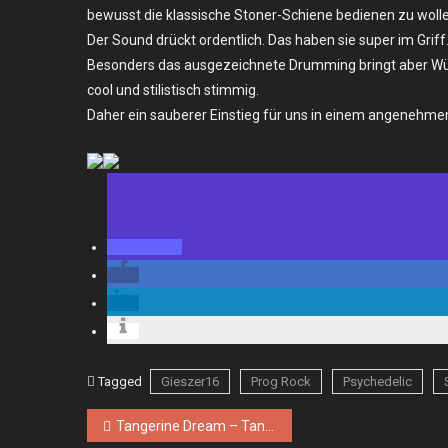
bewusst die klassische Stoner-Schiene bedienen zu wolle
Der Sound drückt ordentlich. Das haben sie super im Grif
Besonders das ausgezeichnete Drumming bringt aber Wür
cool und stilistisch stimmig.
Daher ein sauberer Einstieg für uns in einem angenehmen
Tagged
Gieszer16
Prog Rock
Psychedelic
Beitragsnavigation
Tangerine Dream – Tangram – LP