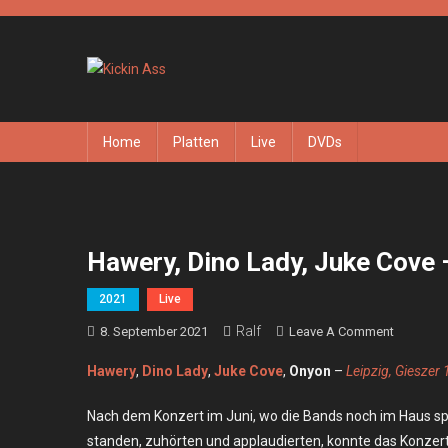
Skip
to
content
Kickin Ass
Das Underground Rock Online Magazin
Home
Platten
Live
DVDs
Hawery, Dino Lady, Juke Cove –
2021
Live
Ralf
On
8. September 2021
Leave A Comment
Hawery,
Hawery
,
Dino Lady
,
Juke Cove
,
Onyon
–
Leipzig, Gieszer 
Dino
Lady,
Nach dem Konzert im Juni, wo die Bands noch im Haus spie
Juke
standen, zuhörten und applaudierten, konnte das Konzert 
Cove