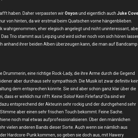
hafft haben. Daher verpassten wir
Onyon
und eigentlich auch
Juke Cov
21
 nur von hinten, da wir erstmal beim Quatschen vorne hängenblieben.
ck wahrgenommen, eher elegisch angelegt und nicht uninteressant, abe
. Das Trio stammt aus Leipzig und wird sicher noch von sich hören lasse
h auch anhand ihrer beiden Alben überzeugen kann, die man auf Bandcamp
ie Drummerin, eine richtige Rock-Lady, die ihre Arme durch die Gegend
eidener aber durchaus sehr sympathisch. Die Musik ist zwar definitiv kei
altung dem entsprechen könnte. Sie sind aber schon ganz klar über die
 dass er wirklich nur rifft. Keine Solos! Kein Firlefanz! Da sind wir
dazu entsprechend der Akteurin sehr rockig und der durchgehend sehr
e Stimme aber einen sehr frischen Touch bekommt. Feine Sache.
Schiene noch mal etwas aufprofessionalisieren. Über den männlichen
ehr vielen anderen Bands dieser Sorte. Auch wenn sie nämlich aus
oder Hardcore-Punk kommen, so geben sie doch aus, mit Hawery