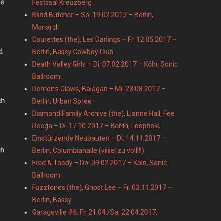
ne
Festssal Kreuzberg
Blind Butcher – So. 19.02.2017 – Berlin,
Monarch
Courettes (the), Les Darlings – Fr. 12.05.2017 –
d.
Berlin, Bassy Cowboy Club
Death Valley Girls – Di. 07.02.2017 – Köln, Sonic
Ballroom
Demon’s Claws, Balagan – Mi. 23.08.2017 –
ch
Berlin, Urban Spree
Diamond Family Archive (the), Lianne Hall, Fee
Reega – Di. 17.10.2017 – Berlin, Loophole
Einstürzende Neubauten – Di. 14.11.2017 –
ch
Berlin, Columbiahalle (viiiiel zu voll!!!)
Fred & Toody – Do. 09.02.2017 – Köln, Sonic
.
Ballroom
Fuzztones (the), Ghost Lee – Fr. 03.11.2017 –
Berlin, Bassy
Garageville #6, Fr. 21.04./Sa. 22.04.2017,