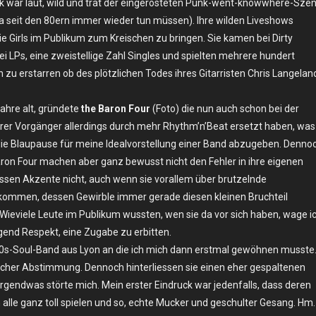
unk war laut, wild und trat der eingerosteten Punk-went-knowwhere-Sze
 ja seit den 80ern immer wieder tun müssen). Ihre wilden Liveshows
e Girls im Publikum zum Kreischen zu bringen. Sie kamen bei Dirty
i LPs, eine zweistellige Zahl Singles und spielten mehrere hundert
u erstarren ob des plötzlichen Todes ihres Gitarristen Chris Langelan
ahre alt, gründete
the Baron Four
(Foto) die nun auch schon bei der
ihrer Vorgänger allerdings durch mehr Rhythm’n’Beat ersetzt haben, was
 die Blaupause für meine Idealvorstellung einer Band abzugeben. Denno
ron Four machen aber ganz bewusst nicht den Fehler in ihre eigenen
ssen Akzente nicht, auch wenn sie vorallem über brutzelnde
kommen, dessen Gewirble immer gerade diesen kleinen Bruchteil
. Wieviele Leute im Publikum wussten, wen sie da vor sich haben, wage i
ügend Respekt, eine Zugabe zu erbitten.
 60s-Soul-Band aus Lyon an die ich mich dann erstmal gewöhnen musste
ischer Abstimmung. Dennoch hinterliessen sie einen eher gespaltenen
rgendwas störte mich. Mein erster Eindruck war jedenfalls, dass deren
en alle ganz toll spielen und so, echte Mucker und geschulter Gesang. Hm.