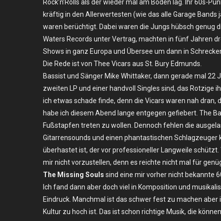
Rock’n’Rolls als der wieder mal am Boden lag. Ihr 60s-P
Baron
kräftig in den Allerwertesten (wie das alle Garage Bands
Four
–
waren berüchtigt. Dabei waren die Jungs hübsch genug di
Fr.
Waters Records unter Vertrag, machten in fünf Jahren dre
24.03.2017
Shows in ganz Europa und Übersee um dann in Schrecken z
–
Die Rede ist von Thee Vicars aus St. Bury Edmunds.
Berlin,
Bassist und Sänger Mike Whittaker, dann gerade mal 22 J
Bassy
zweiten LP und einer handvoll Singles sind, das Rotzige 
Cowboy
ich etwas schade finde, denn die Vicars waren nah dran,
Club
habe ich diesem Abend lange entgegen gefiebert. The Ba
Fußstapfen treten zu wollen. Dennoch fehlen die ausgela
Gitarrensounds und einen phantastischen Schlagzeuger 
überhastet ist, der vor professioneller Langweile schützt
mir nicht vorzustellen, denn es reichte nicht mal für gen
The Missing Souls
sind eine mir vorher nicht bekannte
Ich fand dann aber doch viel in Komposition und musikal
Eindruck. Manchmal ist das schwer fest zu machen aber i
Kultur zu hoch ist. Das ist schon richtige Musik, die könn