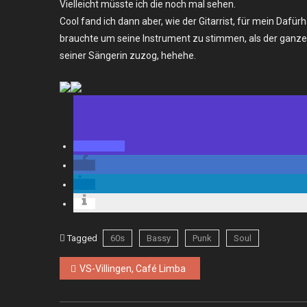
Vielleicht müsste ich die noch mal sehen.
Cool fand ich dann aber, wie der Gitarrist, für mein Dafü
brauchte um seine Instrument zu stimmen, als der ganze
seiner Sängerin zuzog, hehehe.
Tagged
60s
Bassy
Punk
Soul
Beitragsnavigation
VS-Villingen, Café Limba