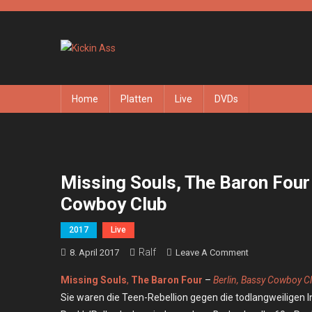
Skip
to
content
Kickin Ass
Das Underground Rock Online Magazin
Home
Platten
Live
DVDs
Missing Souls, The Baron Four 
Cowboy Club
2017
Live
Ralf
On
8. April 2017
Leave A Comment
Missing
Missing Souls
,
The Baron Four
–
Berlin, Bassy Cowboy C
Souls,
Sie waren die Teen-Rebellion gegen die todlangweiligen 
The