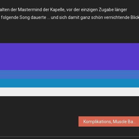
rhalten der Mastermind der Kapelle, vor der einzigen Zugabe länger
 folgende Song dauerte … und sich damit ganz schön vernichtende Blic
Komplikations, Muscle Barbie, Scum Babies – Fr. 03.03.2017 – Berlin, Kastanienkeller