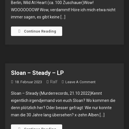
Berlin, Wild At Heart (ca. 100 Zuschauer)Wow!
Kong
WOOOOOOOW! Wow, verdammt! Höre ich mich etwa nicht
Fuss
immer sagen, es gibt keine […]
&
The
Romantic
Continue Reading
Earthquake
Band
–
Do.
04.07.2024
–
Sloan – Steady – LP
Berlin,
Ralf
On
18. Februar 2023
Leave A Comment
Wild
Sloan
At
Sloan – Steady (Murderrecords, 21.10.2022)Kennt
–
Heart
eigentlich irgendjemand von euch Sloan? Wo kommen die
Steady
denn plötzlich her? Oder besser gefragt: Wie nur konnte
–
man die 30 Jahre lang übersehen? x-zehn Alben […]
LP