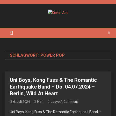
Skip
to
content
Kickin Ass
Das Underground Rock Online Magazin
SCHLAGWORT:
POWER POP
Uni Boys, Kong Fuss & The Romantic
Earthquake Band – Do. 04.07.2024 –
Berlin, Wild At Heart
Ralf
On
6. Juli 2024
Leave A Comment
Uni
Uni Boys, Kong Fuss & The Romantic Earthquake Band –
Boys,