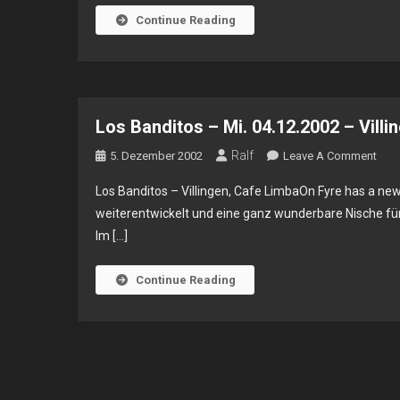
Continue Reading
Sa.
03.12.202
–
Leipzig,
Noels
Los Banditos – Mi. 04.12.2002 – Villi
Ballroom
Ralf
On
5. Dezember 2002
Leave A Comment
Los
Los Banditos – Villingen, Cafe LimbaOn Fyre has a new
Band
weiterentwickelt und eine ganz wunderbare Nische f
–
Im […]
Mi.
04.1
–
Continue Reading
Villi
Cafe
Lim