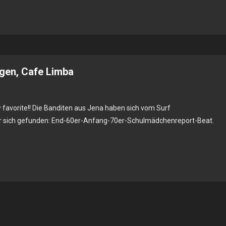
2
ngen, Cafe Limba
 favorite!! Die Banditen aus Jena haben sich vom Surf
itos
ür sich gefunden: End-60er-Anfang-70er-Schulmädchenreport-Beat.
2.2002
ngen,
ba