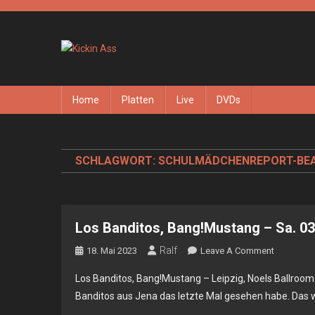
Skip
to
content
Kickin Ass
Das Underground Rock Online Magazin
Home
Platten
Live
DVDs
SCHLAGWORT:
SCHULMÄDCHENREPORT-BE
Los Banditos, Bang!Mustang – Sa. 03
Ralf
On
18. Mai 2023
Leave A Comment
Los
Los Banditos, Bang!Mustang – Leipzig, Noels Ballroom 
Banditos,
Banditos aus Jena das letzte Mal gesehen habe. Das w
Bang!Mus
–