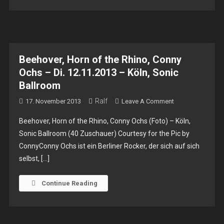
Berlin,
Bassy
Cowboy
Club
Beehover, Horn of the Rhino, Conny
Ochs – Di. 12.11.2013 – Köln, Sonic
Ballroom
Ralf
On
17. November 2013
Leave A Comment
Beehover,
Beehover, Horn of the Rhino, Conny Ochs (Foto) – Köln,
Horn
Sonic Ballroom (40 Zuschauer) Courtesy for the Pic by
Of
ConnyConny Ochs ist ein Berliner Rocker, der sich auf sich
The
selbst, […]
Rhino,
Conny
Ochs
Continue Reading
–
Di.
12.11.2013