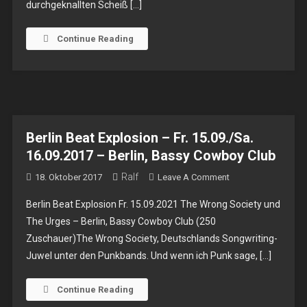
durchgeknallten Scheiß […]
–
LP
Continue Reading
Berlin Beat Explosion – Fr. 15.09./Sa.
16.09.2017 – Berlin, Bassy Cowboy Club
Ralf
On
18. Oktober 2017
Leave A Comment
Berlin
Berlin Beat Explosion Fr. 15.09.2021 The Wrong Society und
Beat
The Urges – Berlin, Bassy Cowboy Club (250
Explosion
Zuschauer)The Wrong Society, Deutschlands Songwriting-
–
Juwel unter den Punkbands. Und wenn ich Punk sage, […]
Fr.
15.09./Sa.
16.09.2017
Continue Reading
–