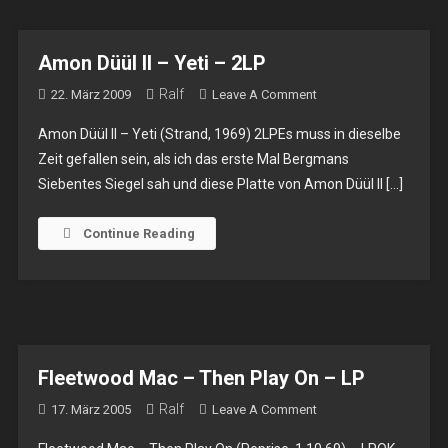
–
Köln,
Sonic
Amon Düül II – Yeti – 2LP
Ballroom
Ralf
On
22. März 2009
Leave A Comment
Amon
Amon Düül II – Yeti (Strand, 1969) 2LPEs muss in dieselbe
Düül
Zeit gefallen sein, als ich das erste Mal Bergmans
II
Siebentes Siegel sah und diese Platte von Amon Düül II […]
–
Yeti
–
Continue Reading
2LP
Fleetwood Mac – Then Play On – LP
Ralf
On
17. März 2005
Leave A Comment
Fleetwood