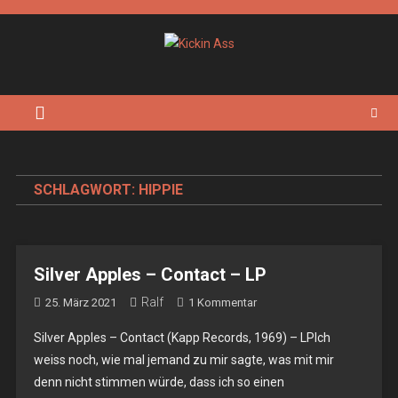
Skip
to
content
Kickin Ass
Das Underground Rock Online Magazin
SCHLAGWORT:
HIPPIE
Silver Apples – Contact – LP
Ralf
Zu
25. März 2021
1 Kommentar
Silver
Silver Apples – Contact (Kapp Records, 1969) – LPIch
Apples
weiss noch, wie mal jemand zu mir sagte, was mit mir
–
denn nicht stimmen würde, dass ich so einen
Contact