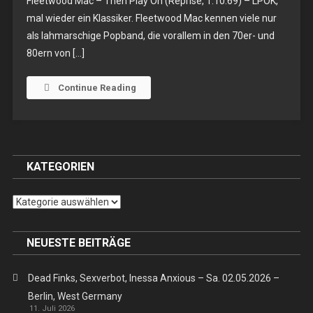
Fleetwood Mac – Then Play On (Reprise, 1.10.69) – LPOK,
Mac
mal wieder ein Klassiker. Fleetwood Mac kennen viele nur
–
als lahmarschige Popband, die vorallem in den 70er- und
Then
80ern von […]
Play
On
–
Continue Reading
LP
KATEGORIEN
Kategorien
NEUESTE BEITRÄGE
Dead Finks, Sexverbot, Inessa Anxious – Sa. 02.05.2026 –
Berlin, West Germany
11. Juli 2026