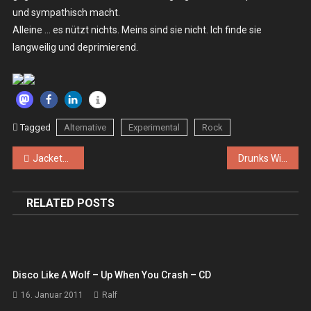
und sympathisch macht.
Alleine … es nützt nichts. Meins sind sie nicht. Ich finde sie
langweilig und deprimierend.
Tagged
Alternative
Experimental
Rock
Beitragsnavigation
Jackets (the), Connection 99 – Fr. 13.12.2019 – Berlin, Wild At Heart
Drunks With Guns – LP
RELATED POSTS
Disco Like A Wolf – Up When You Crash – CD
16. Januar 2011
Ralf