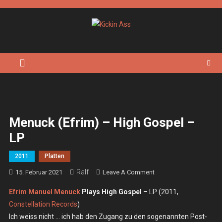
Skip
to
content
Kickin Ass
Das Underground Rock Online Magazin
Menuck (Efrim) – High Gospel –
LP
2011
Platten
Ralf
On
15. Februar 2021
Leave A Comment
Menuck
Efrim Manuel Menuck
Plays High Gospel
– LP (2011,
(Efrim)
Constellation Records
)
–
Ich weiss nicht … ich hab den Zugang zu den sogenannten Post-
High