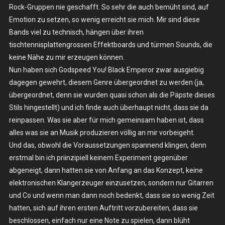
Rock-Gruppen nie geschafft. So sehr die auch bemüht sind, auf
Gospel
–
Emotion zu setzen, so wenig erreicht sie mich. Mir sind diese
LP
Bands viel zu technisch, hängen über ihren
tischtennisplattengrossen Effektboards und türmen Sounds, die
keine Nähe zu mir erzeugen können.
Nun haben sich Godspeed You! Black Emperor zwar ausgiebig
dagegen gewehrt, diesem Genre übergeordnet zu werden (ja,
übergeordnet, denn sie wurden quasi schon als die Päpste dieses
Stils hingestellt) und ich finde auch überhaupt nicht, dass sie da
reinpassen. Was sie aber für mich gemeinsam haben ist, dass
alles was sie an Musik produzieren völlig an mir vorbeigeht.
Und das, obwohl die Voraussetzungen spannend klingen, denn
erstmal bin ich priinzipiell keinem Experiment gegenüber
abgeneigt, dann hatten sie von Anfang an das Konzept, keine
elektronischen Klangerzeuger einzusetzen, sondern nur Gitarren
und Co und wenn man dann noch bedenkt, dass sie so wenig Zeit
hatten, sich auf ihren ersten Auftritt vorzubereiten, dass sie
beschlossen, einfach nur eine Note zu spielen, dann blüht