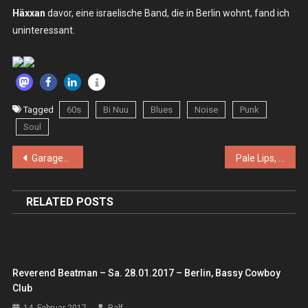
Häxxan
davor, eine israelische Band, die in Berlin wohnt, fand ich
uninteressant.
Tagged
60s
Bi Nuu
Blues
Noise
Punk
Soul
Beitragsnavigation
Garageville #6, Fr. 21.04./Sa. 22.04.2017, Hamburg Molotow/Hafenklang
Pale Lips, Kaczka – Mo. 10.07.2017 – Köln, Sonic Ballroom
RELATED POSTS
Reverend Beatman – Sa. 28.01.2017 – Berlin, Bassy Cowboy
Club
14. Februar 2017
Ralf