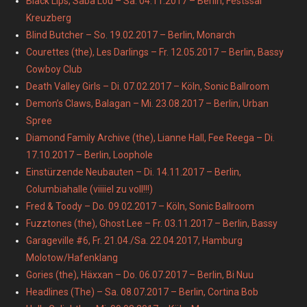
Black Lips, Saba Lou – Sa. 04.11.2017 – Berlin, Festssal
Kreuzberg
Blind Butcher – So. 19.02.2017 – Berlin, Monarch
Courettes (the), Les Darlings – Fr. 12.05.2017 – Berlin, Bassy
Cowboy Club
Death Valley Girls – Di. 07.02.2017 – Köln, Sonic Ballroom
Demon’s Claws, Balagan – Mi. 23.08.2017 – Berlin, Urban
Spree
Diamond Family Archive (the), Lianne Hall, Fee Reega – Di.
17.10.2017 – Berlin, Loophole
Einstürzende Neubauten – Di. 14.11.2017 – Berlin,
Columbiahalle (viiiiel zu voll!!!)
Fred & Toody – Do. 09.02.2017 – Köln, Sonic Ballroom
Fuzztones (the), Ghost Lee – Fr. 03.11.2017 – Berlin, Bassy
Garageville #6, Fr. 21.04./Sa. 22.04.2017, Hamburg
Molotow/Hafenklang
Gories (the), Häxxan – Do. 06.07.2017 – Berlin, Bi Nuu
Headlines (The) – Sa. 08.07.2017 – Berlin, Cortina Bob