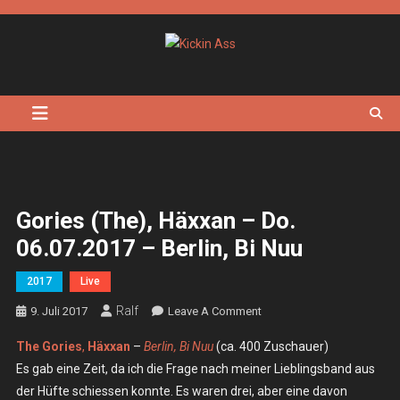
Skip
to
content
Kickin Ass
Das Underground Rock Online Magazin
Gories (the), Häxxan – Do.
06.07.2017 – Berlin, Bi Nuu
2017
Live
Ralf
On
9. Juli 2017
Leave A Comment
Gories
The Gories
,
Häxxan
–
Berlin, Bi Nuu
(ca. 400 Zuschauer)
(the),
Es gab eine Zeit, da ich die Frage nach meiner Lieblingsband aus
Häxxan
der Hüfte schiessen konnte. Es waren drei, aber eine davon
–