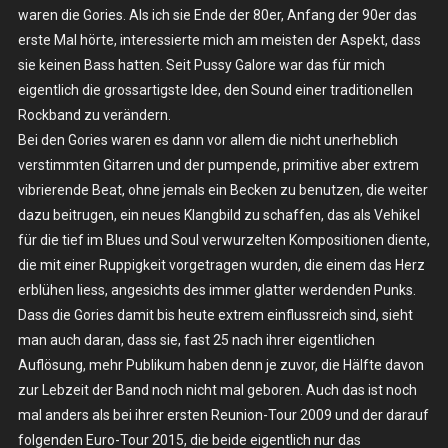
waren die Gories. Als ich sie Ende der 80er, Anfang der 90er das
Do.
06.07.2017
erste Mal hörte, interessierte mich am meisten der Aspekt, dass
–
sie keinen Bass hatten. Seit Pussy Galore war das für mich
Berlin,
eigentlich die grossartigste Idee, den Sound einer traditionellen
Bi
Rockband zu verändern.
Nuu
Bei den Gories waren es dann vor allem die nicht unerheblich
verstimmten Gitarren und der pumpende, primitive aber extrem
vibrierende Beat, ohne jemals ein Becken zu benutzen, die weiter
dazu beitrugen, ein neues Klangbild zu schaffen, das als Vehikel
für die tief im Blues und Soul verwurzelten Kompositionen diente,
die mit einer Ruppigkeit vorgetragen wurden, die einem das Herz
erblühen liess, angesichts des immer glatter werdenden Punks.
Dass die Gories damit bis heute extrem einflussreich sind, sieht
man auch daran, dass sie, fast 25 nach ihrer eigentlichen
Auflösung, mehr Publikum haben denn je zuvor, die Hälfte davon
zur Lebzeit der Band noch nicht mal geboren. Auch das ist noch
mal anders als bei ihrer ersten Reunion-Tour 2009 und der darauf
folgenden Euro-Tour 2015, die beide eigentlich nur das