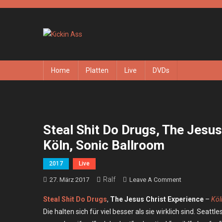
Skip
to
content
Kickin Ass
Das Underground Rock Online Magazin
Home
Platten
Live
DVDs
Steal Shit Do Drugs, The Jesus
Köln, Sonic Ballroom
2017
Live
Ralf
On
27. März 2017
Leave A Comment
Steal
Steal Shit Do Drugs
,
The Jesus Christ Experience
–
Köl
Shit
Die halten sich für viel besser als sie wirklich sind. Seatt
Do