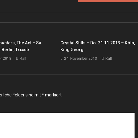
unters, The Act – Sa.
Crystal Stilts – Do. 21.11.2013 – Köln,
 Berlin, Txxxstr
King Georg
r 2018
Ralf
24. November 2013
Ralf
rliche Felder sind mit
*
markiert