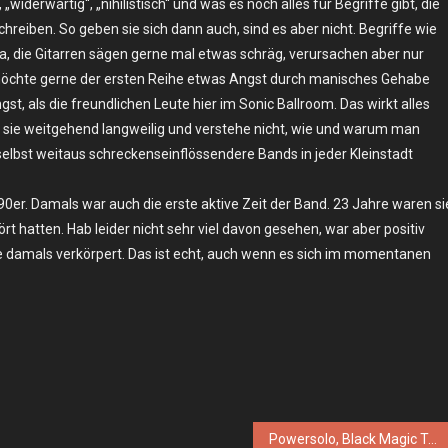
„widerwärtig“, „nihilistisch“ und was es noch alles für Begriffe gibt, die
hreiben. So geben sie sich dann auch, sind es aber nicht. Begriffe wie
, die Gitarren sägen gerne mal etwas schräg, verursachen aber nur
möchte gerne der ersten Reihe etwas Angst durch manisches Gehabe
st, als die freundlichen Leute hier im Sonic Ballroom. Das wirkt alles
 sie weitgehend langweilig und verstehe nicht, wie und warum man
selbst weitaus schreckenseinflössendere Bands in jeder Kleinstadt
 90er. Damals war auch die erste aktive Zeit der Band. 23 Jahre waren si
t hatten. Hab leider nicht sehr viel davon gesehen, war aber positiv
e damals verkörpert. Das ist echt, auch wenn es sich im momentanen
Powersolo, Black Magic Tree – Sa. 25.03.2017 – Berlin, Wild At Heart