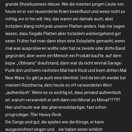
grande Showbusiness deluxe. Wie die meisten jungen Leute von
24.08.2017
–
heute ist er von tausenderlei Kram beeinflusst und weiss nicht so
Berlin,
richtig, wo er hin will. Hey, das waren wir damals auch, aber
Festsaal
trotzdem klang nicht jede unserer Platten anders. Hab mir sagen
Kreuzberg
lassen, dass Segalls Platten aber trotzdem weitestgehend gut
seien. Früher hat man dann eben eine Soloplatte gemacht, wenn
mal was ausprobieren wollte oder hat ne zweite oder dritte Band
gegründet, aber wenn ein Mensch ein Produkt kaufte, auf dem
bspw. „Oblivians“ draufstand, dann war da nicht einmal Garage-
Punk drin und beim nächsten Mal Hard-Rock und beim dritten Mal
New Wave. Es gibt ja auch eine Identität. Und da bin ich wieder bei
meinem Reizthema, dem heute so oft verwendeten Wort
„authentisch“. Wenn es so wichtig ist, dass jemand authentisch
ist, warum verwandelt er sich dann von Monat zu Monat????!?
Hier und heute war das gitarrensololastiger, fast schon
progrockiger 70er Heavy-Rock.
Die Songs sind gut, die spielen wie die Könige, er kann
ausgezeichnet singen und … sie haben einen wirklich