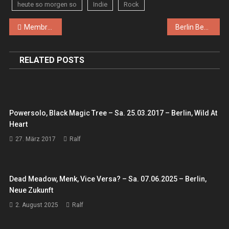
heute so morgen so
Indie
Rock
Beitragsnavigation
Membranes (the) – Mi. 06.09.2017 – Berlin, Posh Teckel
Berlin Beat Explosion – Fr. 15.09./Sa. 16.09.2017 – Berlin, Bassy Cowboy Club
RELATED POSTS
Powersolo, Black Magic Tree – Sa. 25.03.2017 – Berlin, Wild At
Heart
27. März 2017
Ralf
Dead Meadow, Menk, Vice Versa? – Sa. 07.06.2025 – Berlin,
Neue Zukunft
2. August 2025
Ralf