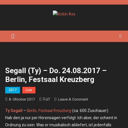
Skip
to
content
Kickin Ass
Das Underground Rock Online Magazin
Segall (Ty) – Do. 24.08.2017 –
Berlin, Festsaal Kreuzberg
2017
Live
Ralf
On
8. Oktober 2017
Leave A Comment
Segall
Ty Segall
–
Berlin, Festsaal Kreuzberg
(ca. 600 Zuschauer)
(Ty)
Hab den ja nur per Hörensagen verfolgt. Ich aber, der scheint in
–
Ordnung zu sein. Was er musikalisch abliefert, ist jedenfalls
Do.